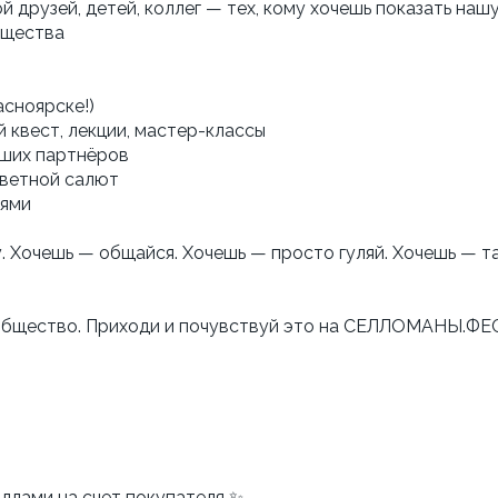
й друзей, детей, коллег — тех, кому хочешь показать наш
бщества
сноярске!)
 квест, лекции, мастер-классы
аших партнёров
 цветной салют
тями
очешь — общайся. Хочешь — просто гуляй. Хочешь — тан
ообщество. Приходи и почувствуй это на СЕЛЛОМАНЫ.ФЕ
ллами на счет покупателя ✨