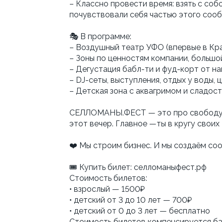
– Классно провести время: взять с собо
почувствовали себя частью этого соо
🎭 В программе:
– Воздушный театр УФО (впервые в Кра
– Зоны по ценностям компании, большой
– Дегустация бабл-ти и фуд-корт от н
– DJ-сеты, выступления, отдых у воды,
– Детская зона с аквагримом и сладос
СЕЛЛОМАНЫ.ФЕСТ — это про свободу. Х
этот вечер. Главное —ты в кругу своих
❤️ Мы строим бизнес. И мы создаём с
🎟 Купить билет: селломаныфест.рф
Стоимость билетов:
• взрослый — 1500₽
• детский от 3 до 10 лет — 700₽
• детский от 0 до 3 лет — бесплатно
Стоимость билетов компенсируется ба