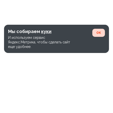
Мы собираем
куки
OK
И используем сервис
Яндекс.Метрика, чтобы сделать сайт
еще удобнее.
Единый номер службы доставки:
+7(800)-600-26-65