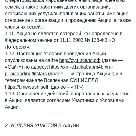
Оператора, аффилированные с ними лица, члены их 
семей, а также работники других организаций, 
оказывающих услуги/выполняющих работы, имеющие 
отношение к организации и проведению Акции, а также 
члены их семей.
1.11. Акция не является лотереей, как определено в 
Федеральном законе от 11.11.2003 № 138-ФЗ «О 
Лотереях».
1.12. Настоящие Условия проведения Акции 
опубликованы на сайте 
http://сушиселл.рф
 (далее — 
«Сайт») по адресу
: 
https://xn--e1afka0abm4b.xn--
p1ai/landing/fitstars
 (далее — «Страница Акции») и в 
телеграм-канале Вселенная СУШИСЕЛЛ 
https://t.me/sushisell  (далее – «ТГ»)
1.13. Совершение действий, направленных на участие 
в Акции, является согласием Участника с Условиями 
Акции.
2. УСЛОВИЯ УЧАСТИЯ В АКЦИИ