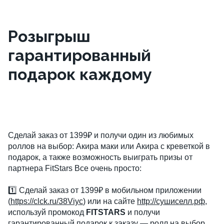
Розыгрыш
гарантированный
подарок каждому
Сделай заказ от 1399₽ и получи один из любимых 
роллов на выбор: Акира маки или Акира с креветкой в 
подарок, а также возможность выиграть призы от 
партнера FitStars Все очень просто: 
1️⃣ Сделай заказ от 1399₽ в мобильном приложении 
(
https://clck.ru/38Viyc
)
 или на сайте 
http://сушиселл.рф
, 
используй промокод 
FITSTARS 
и получи 
гарантированный подарок к заказу — ролл на выбор 