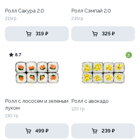
Ролл Сакура 2.0
Ролл Сэмпай 2.0
215гр
235гр
319 ₽
325 ₽
8.7
Ролл с лососем и зеленым
Ролл с авокадо
луком
120 гр
130 гр
499 ₽
239 ₽