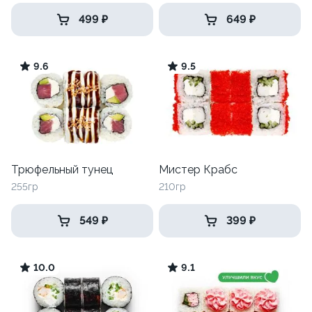
499 ₽
649 ₽
9.6
9.5
Трюфельный тунец
Мистер Крабс
255гр
210гр
549 ₽
399 ₽
10.0
9.1