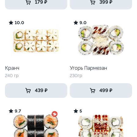
179 ₽
399 ₽
10.0
9.0
Кранч
Угорь Пармезан
240 гр
230гр
439 ₽
499 ₽
9.7
5