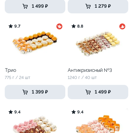
1 499 ₽
1 279 ₽
9.7
8.8
Трио
Антикризисный №3
775 г / 24 шт
1240 г / 40 шт
1 399 ₽
1 499 ₽
9.4
9.4