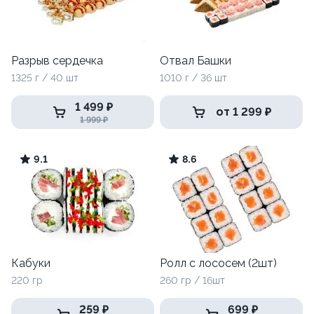
Разрыв сердечка
Отвал Башки
1325 г / 40 шт
1010 г / 36 шт
1 499 ₽
от 1 299 ₽
1 999 ₽
9.1
8.6
Кабуки
Ролл с лососем (2шт)
220 гр
260 гр / 16шт
259 ₽
699 ₽