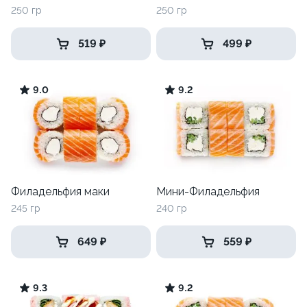
250 гр
250 гр
519 ₽
499 ₽
9.0
9.2
Филадельфия маки
Мини-Филадельфия
245 гр
240 гр
649 ₽
559 ₽
9.3
9.2