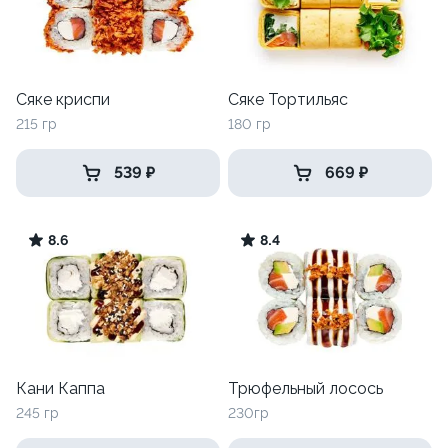
Сяке криспи
Сяке Тортильяс
215 гр
180 гр
539 ₽
669 ₽
8.6
8.4
Кани Каппа
Трюфельный лосось
245 гр
230гр