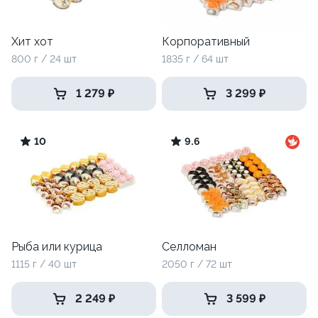
Хит хот
Корпоративный
800 г / 24 шт
1835 г / 64 шт
1 279 ₽
3 299 ₽
10
9.6
Рыба или курица
Селломан
1115 г / 40 шт
2050 г / 72 шт
2 249 ₽
3 599 ₽