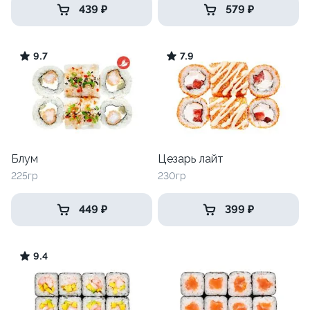
439 ₽
579 ₽
9.7
7.9
Блум
Цезарь лайт
225гр
230гр
449 ₽
399 ₽
9.4