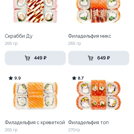
Скрабби Ду
Филадельфия микс
265 гр
265 гр
449 ₽
649 ₽
9.9
8.7
Филадельфия с креветкой
Филадельфия топ
265 гр
270гр