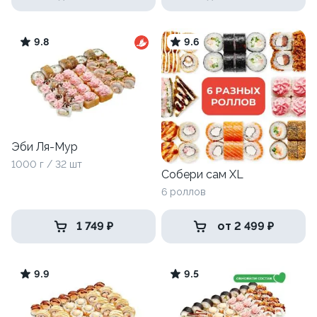
9.8
9.6
Эби Ля-Мур
1000 г / 32 шт
Собери сам XL
6 роллов
1 749 ₽
от 2 499 ₽
9.9
9.5