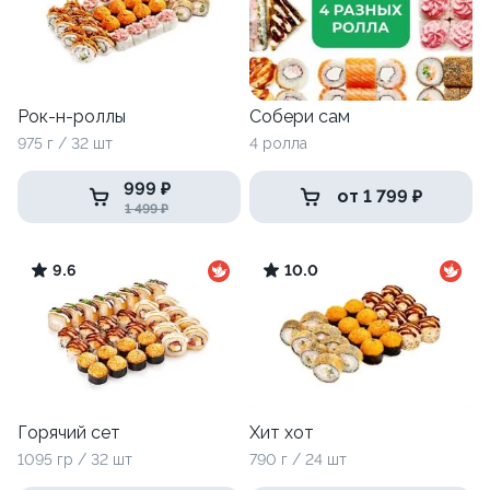
Рок-н-роллы
Собери сам
975 г / 32 шт
4 ролла
999 ₽
от 1 799 ₽
1 499 ₽
9.6
10.0
Горячий сет
Хит хот
1095 гр / 32 шт
790 г / 24 шт