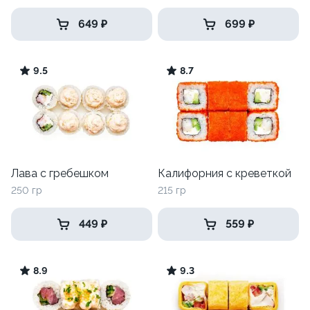
649 ₽
699 ₽
9.5
8.7
Лава с гребешком
Калифорния с креветкой
250 гр
215 гр
449 ₽
559 ₽
8.9
9.3