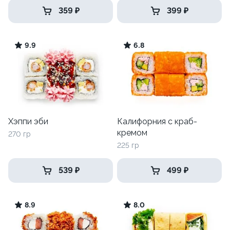
359 ₽
399 ₽
9.9
6.8
Хэппи эби
Калифорния с краб-
кремом
270 гр
225 гр
539 ₽
499 ₽
8.9
8.0