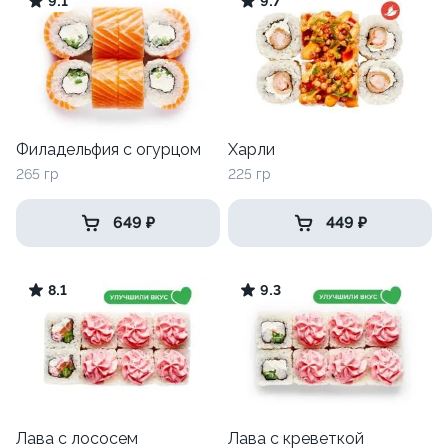
9.1
9.7
Филадельфия с огурцом
Харли
265 гр
225 гр
649 ₽
449 ₽
8.1
9.3
Лава с лососем
Лава с креветкой