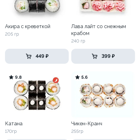
Акира с креветкой
Лава лайт со снежным
крабом
205 гр
240 гр
449 ₽
399 ₽
9.8
5.6
Катана
Чикен-Кранч
170гр
255гр