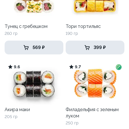
Тунец с гребешком
Тори тортильяс
260 гр
190 гр
569 ₽
399 ₽
9.6
9.7
Акира маки
Филадельфия с зеленым
луком
205 гр
250 гр