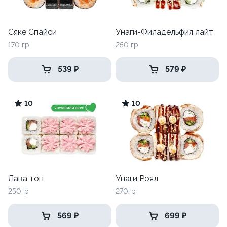
Сяке Спайси
Унаги-Филадельфия лайт
170 гр
250 гр
539 ₽
579 ₽
10
10
Лава топ
Унаги Роял
250гр
270гр
569 ₽
699 ₽