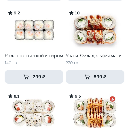
9.2
10
Ролл с креветкой и сыром
Унаги-Филадельфия маки
140 гр
270 гр
299 ₽
699 ₽
8.1
9.5