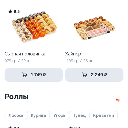
9.5
Сырная половинка
Хайпер
975 гр / 32шт
1185 гр / 36 шт
1 749 ₽
2 249 ₽
Роллы
Лосось
Курица
Угорь
Тунец
Креветки