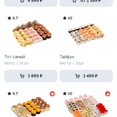
4 999 ₽
от 1 399 ₽
9.7
10
Тот самый
Тайфун
980гр / 28 шт
840 гр / 32шт
1 899 ₽
1 499 ₽
9.7
10