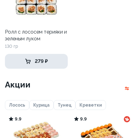
Ролл с лососем терияки и
зеленым луком
130 гр
279 ₽
Акции
Лосось
Курица
Тунец
Креветки
9.9
9.9