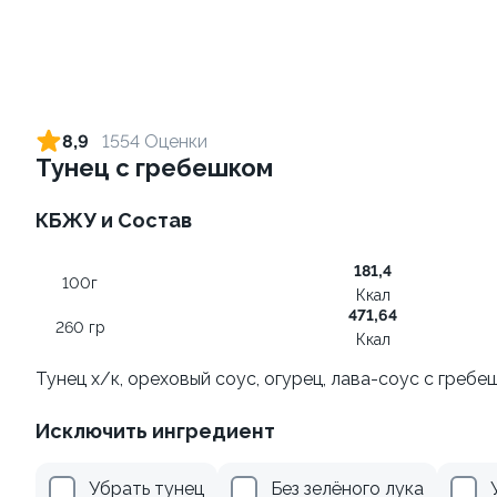
Ролл с креветкой и сыром
Ролл с огурцом
140 гр
130 гр
8,9
1554 Оценки
Тунец с гребешком
299 ₽
179 ₽
КБЖУ и Состав
181,4
100г
Ккал
471,64
260 гр
Ккал
Тунец х/к, ореховый соус, огурец, лава-соус с гребе
Ролл с лососем и зеленым
Ролл с лососем терияки и
Исключить ингредиент
луком
зеленым луком
130 гр
130 гр
Убрать тунец
Без зелёного лука