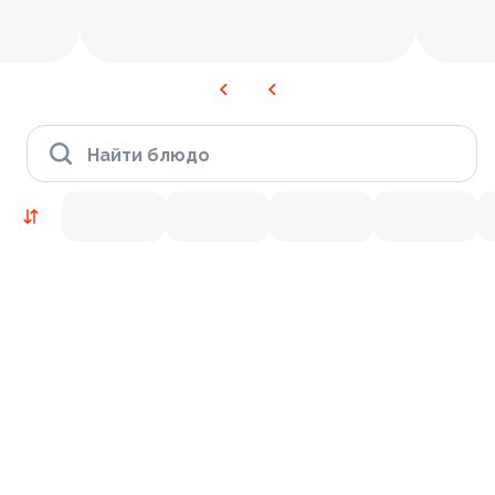
Найти блюдо
Новинки
Лосось
Курица
Тунец
Креветки