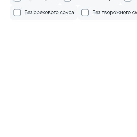
499 ₽
279 ₽
Без орехового соуса
Без творожного с
Ролл с креветкой и
Ролл с лососем
авокадо
130 гр
135 гр
345 ₽
499 ₽