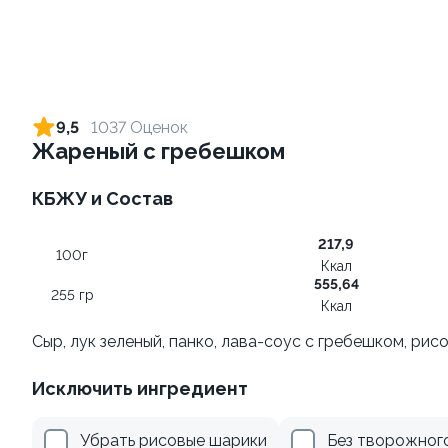
Ролл с креветкой и
Ролл с креветкой и сыром
авокадо
140 гр
9,5
1037 Оценок
135 гр
Жареный с гребешком
345 ₽
299 ₽
КБЖУ и Состав
217,9
100г
Ккал
555,64
255 гр
Ккал
Сыр, лук зеленый, панко, лава-соус с гребешком, ри
Исключить ингредиент
Ролл с огурцом
Ролл с лососем и зеленым
луком
130 гр
Убрать рисовые шарики
Без творожног
130 гр