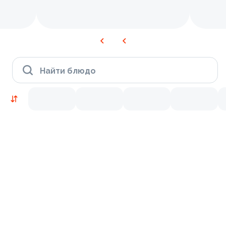
Найти блюдо
Новинки
Лосось
Курица
Тунец
Креветки
9.5