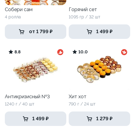
Собери сам
Горячий сет
4 ролла
1095 гр / 32 шт
от 1 799 ₽
1 499 ₽
8.8
10.0
Антикризисный №3
Хит хот
1240 г / 40 шт
790 г / 24 шт
1 499 ₽
1 279 ₽