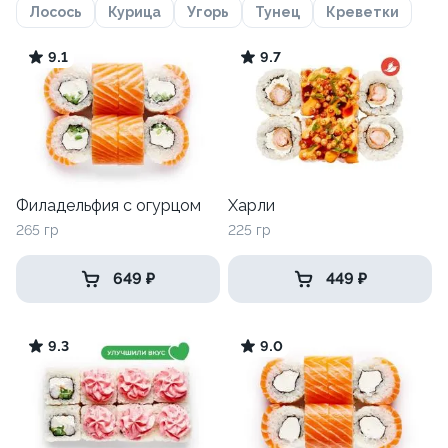
Лосось
Курица
Угорь
Тунец
Креветки
9.1
9.7
Филадельфия с огурцом
Харли
265 гр
225 гр
649 ₽
449 ₽
9.3
9.0