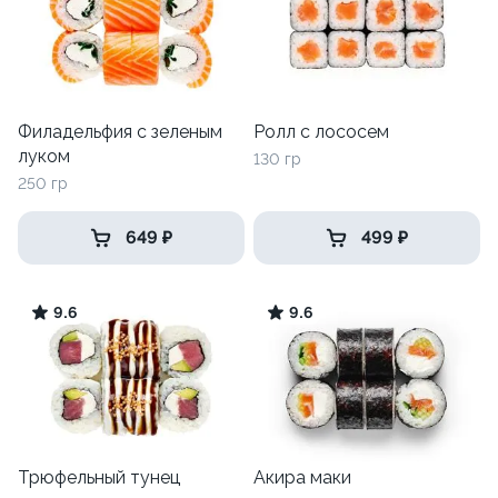
Филадельфия с зеленым
Ролл с лососем
луком
130 гр
250 гр
649 ₽
499 ₽
9.6
9.6
Трюфельный тунец
Акира маки