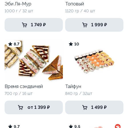
Эби Ля-Мур
Топовый
1000 г / 32 шт
1120 гр / 40 шт
1 749 ₽
1 999 ₽
8.7
10
Время сэндвичей
Тайфун
700 гр / 16 шт
840 гр / 32шт
от 1 399 ₽
1 499 ₽
9.7
9.5