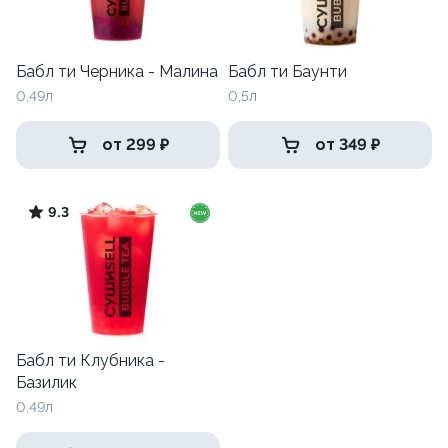
Бабл ти Черника - Малина
Бабл ти Баунти
0,49л
0,5л
от 299 ₽
от 349 ₽
9.3
Бабл ти Клубника -
Базилик
0,49л