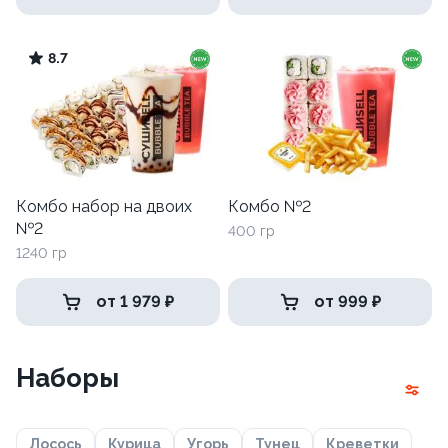
8.7
Комбо набор на двоих
Комбо №2
№2
400 гр
1240 гр
от 1 979 ₽
от 999 ₽
Наборы
Лосось
Курица
Угорь
Тунец
Креветки