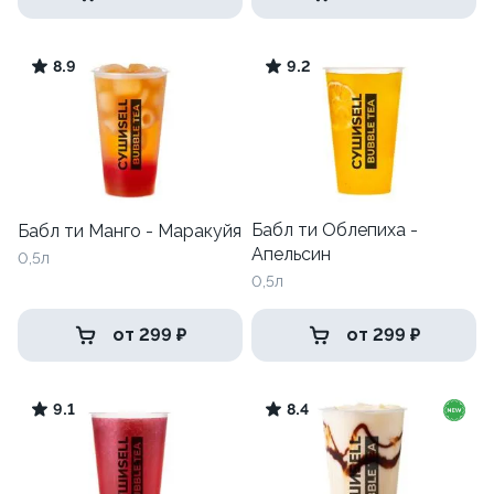
8.9
9.2
Бабл ти Облепиха -
Бабл ти Манго - Маракуйя
Апельсин
0,5л
0,5л
от 299 ₽
от 299 ₽
9.1
8.4