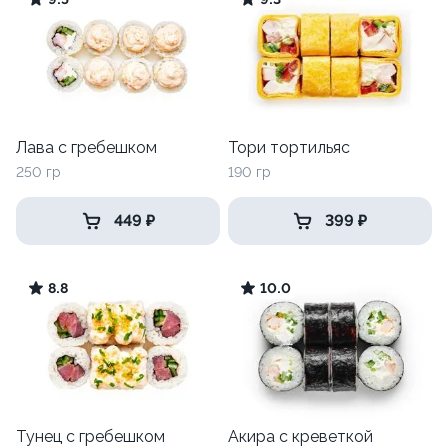
Лава с гребешком
Тори тортильяс
250 гр
190 гр
449 ₽
399 ₽
8.8
10.0
Тунец с гребешком
Акира с креветкой