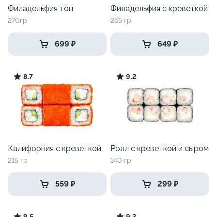
Филадельфия топ
Филадельфия с креветкой
270гр
265 гр
699 ₽
649 ₽
8.7
9.2
Калифорния с креветкой
Ролл с креветкой и сыром
215 гр
140 гр
559 ₽
299 ₽
9.5
9.3