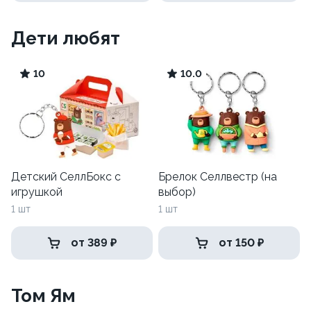
Дети любят
10
10.0
Детский СеллБокс с
Брелок Селлвестр (на
игрушкой
выбор)
1 шт
1 шт
от 389 ₽
от 150 ₽
Том Ям