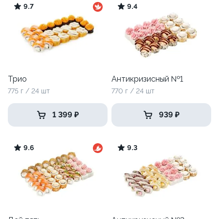
9.7
9.4
Трио
Антикризисный №1
775 г / 24 шт
770 г / 24 шт
1 399 ₽
939 ₽
9.6
9.3