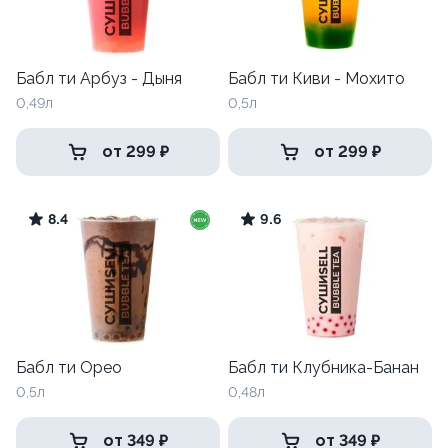
Бабл ти Арбуз - Дыня
Бабл ти Киви - Мохито
0,49л
0,5л
от 299 ₽
от 299 ₽
8.4
9.6
Бабл ти Орео
Бабл ти Клубника-Банан
0,5л
0,48л
от 349 ₽
от 349 ₽