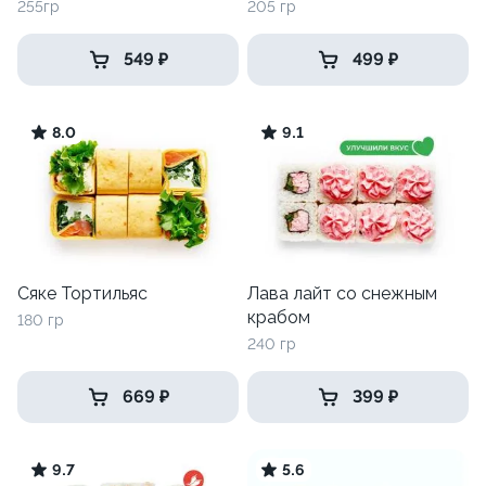
255гр
205 гр
549 ₽
499 ₽
8.0
9.1
Сяке Тортильяс
Лава лайт со снежным
крабом
180 гр
240 гр
669 ₽
399 ₽
9.7
5.6