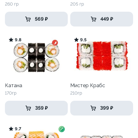
260 гр
205 гр
569 ₽
449 ₽
9.8
9.5
Катана
Мистер Крабс
170гр
210гр
359 ₽
399 ₽
9.7