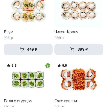
Блум
Чикен-Кранч
225гр
255гр
449 ₽
399 ₽
9.8
8.9
Ролл с огурцом
Сяке криспи
130 гр
215 гр