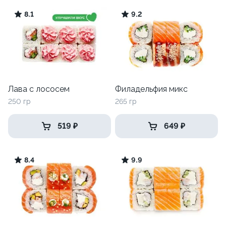
8.1
9.2
Лава с лососем
Филадельфия микс
250 гр
265 гр
519 ₽
649 ₽
8.4
9.9