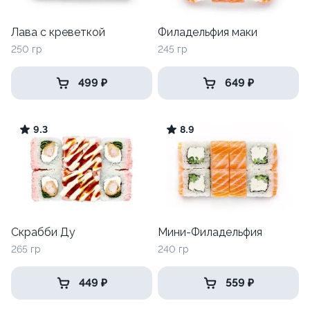
Лава с креветкой
Филадельфия маки
250 гр
245 гр
499 ₽
649 ₽
9.3
8.9
Скрабби Ду
Мини-Филадельфия
265 гр
240 гр
449 ₽
559 ₽