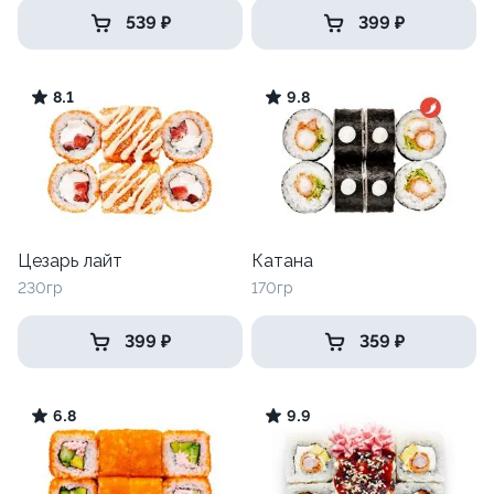
539 ₽
399 ₽
8.1
9.8
Цезарь лайт
Катана
230гр
170гр
399 ₽
359 ₽
6.8
9.9