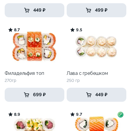
449 ₽
499 ₽
8.7
9.5
Филадельфия топ
Лава с гребешком
270гр
250 гр
699 ₽
449 ₽
8.9
9.7