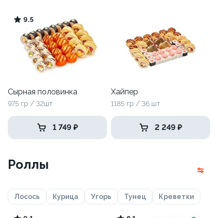
9.5
Сырная половинка
Хайпер
975 гр / 32шт
1185 гр / 36 шт
1 749 ₽
2 249 ₽
Роллы
Лосось
Курица
Угорь
Тунец
Креветки