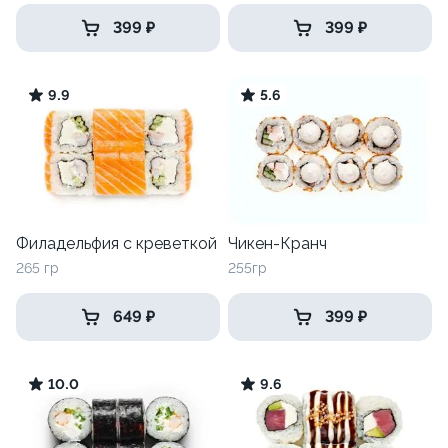
399 ₽
399 ₽
9.9
5.6
Филадельфия с креветкой
Чикен-Кранч
265 гр
255гр
649 ₽
399 ₽
10.0
9.6