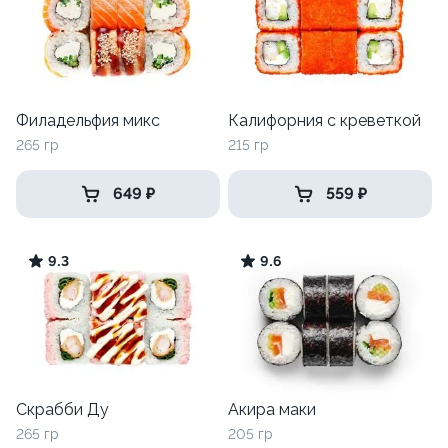
Филадельфия микс
Калифорния с креветкой
265 гр
215 гр
649 ₽
559 ₽
9.3
9.6
Скрабби Ду
Акира маки
265 гр
205 гр