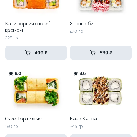
Калифорния с краб-
Хэппи эби
кремом
270 гр
225 гр
499 ₽
539 ₽
8.0
8.6
Сяке Тортильяс
Кани Каппа
180 гр
245 гр