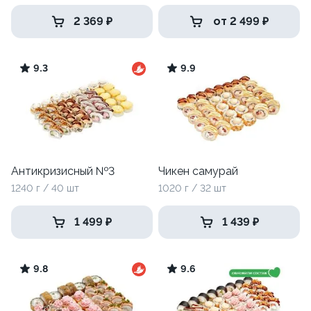
2 369 ₽
от 2 499 ₽
9.3
9.9
Антикризисный №3
Чикен самурай
1240 г / 40 шт
1020 г / 32 шт
1 499 ₽
1 439 ₽
9.8
9.6