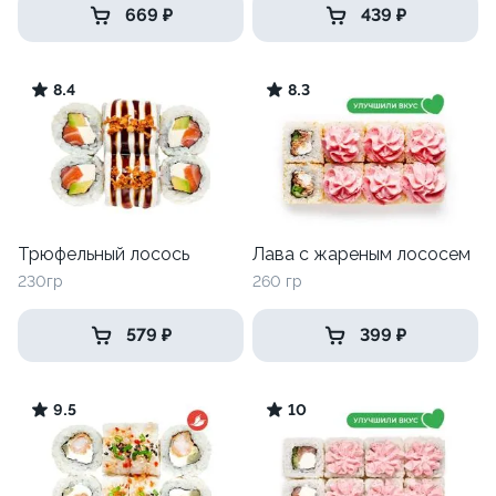
669 ₽
439 ₽
8.4
8.3
Трюфельный лосось
Лава с жареным лососем
230гр
260 гр
579 ₽
399 ₽
9.5
10