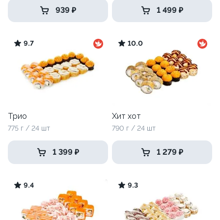
939 ₽
1 499 ₽
9.7
10.0
Трио
Хит хот
775 г / 24 шт
790 г / 24 шт
1 399 ₽
1 279 ₽
9.4
9.3