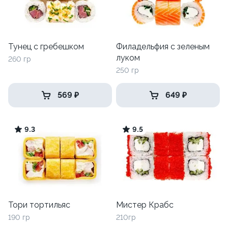
Тунец с гребешком
Филадельфия с зеленым
луком
260 гр
250 гр
569 ₽
649 ₽
9.3
9.5
Тори тортильяс
Мистер Крабс
190 гр
210гр