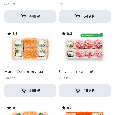
225 гр
245 гр
449 ₽
649 ₽
8.8
9.3
Мини-Филадельфия
Лава с креветкой
240 гр
250 гр
559 ₽
499 ₽
10
8.7