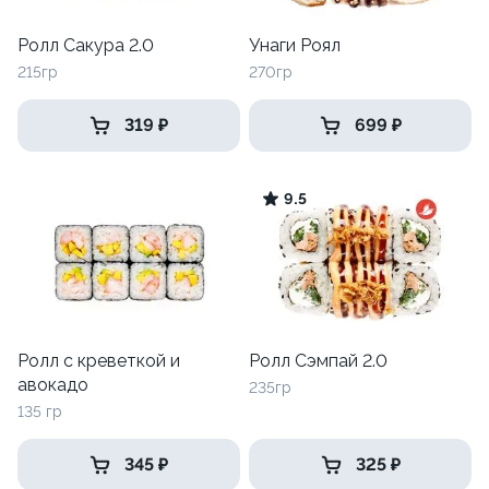
Ролл Сакура 2.0
Унаги Роял
215гр
270гр
319 ₽
699 ₽
9.5
Ролл с креветкой и
Ролл Сэмпай 2.0
авокадо
235гр
135 гр
345 ₽
325 ₽