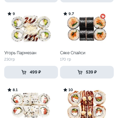
9
9.7
Угорь Пармезан
Сяке Спайси
230гр
170 гр
499 ₽
539 ₽
8.1
10