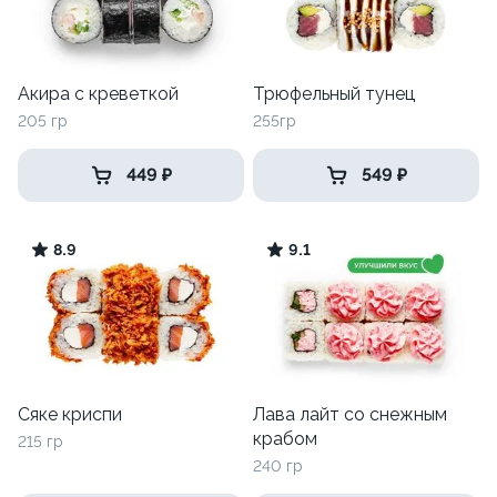
Акира с креветкой
Трюфельный тунец
205 гр
255гр
449 ₽
549 ₽
8.9
9.1
Сяке криспи
Лава лайт со снежным
крабом
215 гр
240 гр