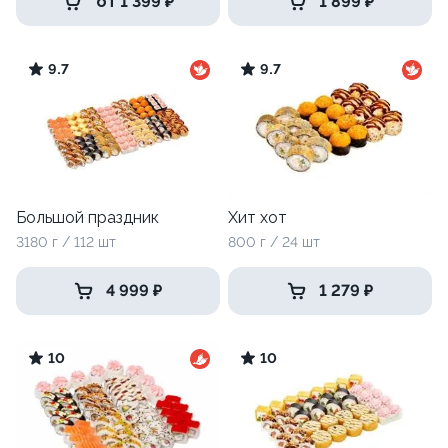
от 1 399 ₽
1 899 ₽
9.7
9.7
Большой праздник
Хит хот
3180 г / 112 шт
800 г / 24 шт
4 999 ₽
1 279 ₽
10
10