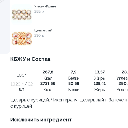
Чикен-Кранч
255гр
осем
Ролл с огурцом
130 гр
Цезарь лайт
499 ₽
179 ₽
230гр
КБЖУ и Состав
267,8
7,9
13,57
28,
100г
Ккал
Белки
Жиры
Угле
2731,56
80,58
138,41
290
1020 г / 32
шт
Ккал
Белки
Жиры
Угле
Цезарь с курицей, Чикен кранч, Цезарь лайт, Запечен
с курицей
Исключить ингредиент
кадо
Ролл с лососем терияки и