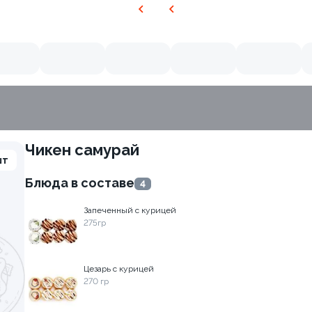
Чикен самурай
шт
Блюда в составе
4
Запеченный с курицей
275гр
Цезарь с курицей
270 гр