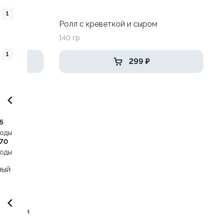
1
Ролл с креветкой и сыром
140 гр
1
299 ₽
5
воды
,70
воды
ный
 зеленым