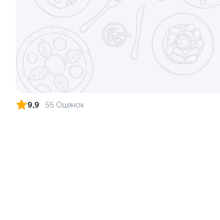
Ролл с креветкой и авокадо
Ролл с лос
135 гр
130 гр
345 ₽
9,9
55 Оценок
Ролл с лососем и зеленым луком
Ролл с аво