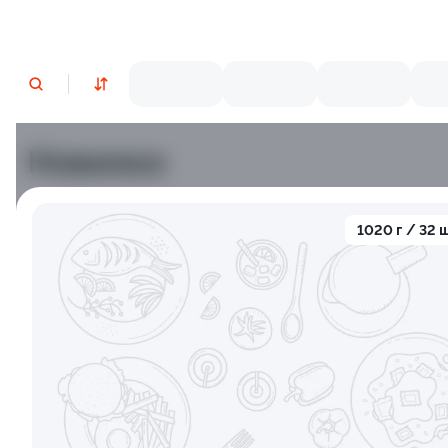
Новинки
Лосось
Курица
Тунец
Креветки
1020 г / 32 