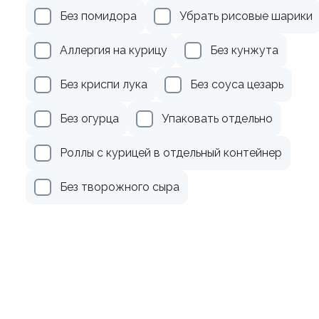
луком
Без помидора
Убрать рисовые шарики
130 гр
Аллергия на курицу
Без кунжута
239 ₽
279 ₽
Без криспи лука
Без соуса цезарь
Без огурца
Упаковать отдельно
Роллы с курицей в отдельный контейнер
Без творожного сыра
9.0