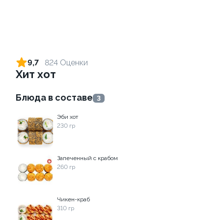
Ролл с креветкой и
Ролл с лососем
авокадо
130 гр
9,7
824 Оценки
135 гр
Хит хот
345 ₽
499 ₽
Блюда в составе
3
Эби хот
9.5
230 гр
Запеченный с крабом
260 гр
Ролл с огурцом
Ролл с креветкой и сыром
Чикен-краб
130 гр
140 гр
310 гр