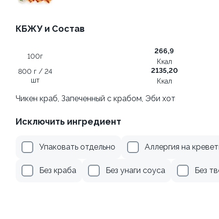
179 ₽
299 ₽
КБЖУ и Состав
266,9
100г
Ккал
2135,20
800 г / 24
шт
Ккал
Чикен краб, Запеченный с крабом, Эби хот
Ролл с лососем и зеленым
Ролл с авокадо
Исключить ингредиент
луком
120 гр
130 гр
Упаковать отдельно
Аллергия на кревет
499 ₽
239 ₽
Без краба
Без унаги соуса
Без т