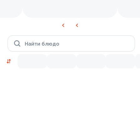
Найти блюдо
Новинки
Лосось
Курица
Тунец
Креветки