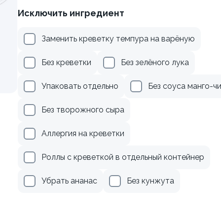
Исключить ингредиент
веткой и авокадо
Ролл с огурцом
Заменить креветку темпура на варёную
130 гр
345 ₽
179 ₽
Без креветки
Без зелёного лука
Упаковать отдельно
Без соуса манго-ч
9.2
Без творожного сыра
Аллергия на креветки
Роллы с креветкой в отдельный контейнер
Убрать ананас
Без кунжута
осем
Ролл с лососем терияки и