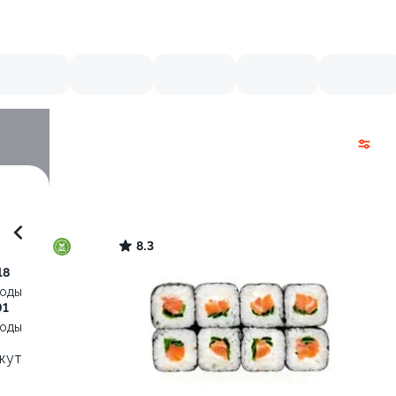
8.3
18
воды
91
воды
нжут