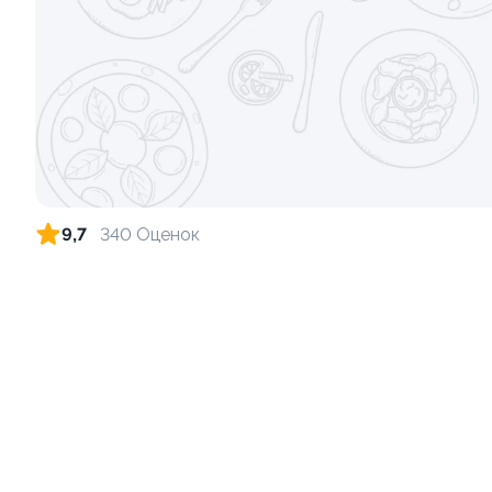
Ролл с креветкой и сыром
Ролл с кре
140 гр
135 гр
299 ₽
9,7
340 Оценок
9
Ролл с авокадо
Ролл с лос