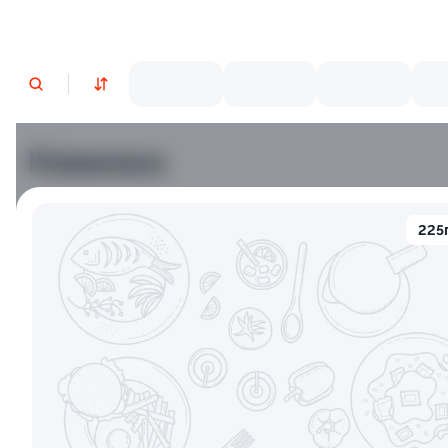
Новинки
Лосось
Курица
Тунец
Креветки
225
9.2
9.0