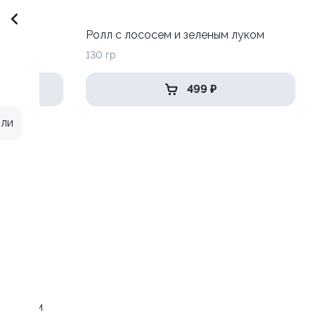
Ролл с лососем и зеленым луком
130 гр
499 ₽
или
 зеленым