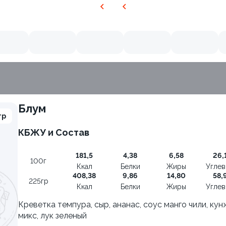
Блум
гр
КБЖУ и Состав
9.7
181,5
4,38
6,58
26,
100г
Ккал
Белки
Жиры
Угле
408,38
9,86
14,80
58,
225гр
Ккал
Белки
Жиры
Угле
Креветка темпура, сыр, ананас, соус манго чили, ку
микс, лук зеленый