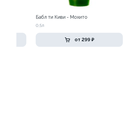
к
Бабл ти Киви - Мохито
0,5л
от 299 ₽