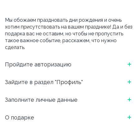
Мы обожаем праздновать дни рождения и очень
хотим присутствовать на вашем празднике! Да и без
подарка вас не оставим, но чтобы не пропустить
такое важное событие, расскажем, что нужно
сделать.
Пройдите авторизацию
*Скриншот, как выглядит блок в приложении
Зайдите в раздел "Профиль"
ОТКРОЙТЕ ПРИЛОЖЕНИЕ И АВТОРИЗИРУЙТЕСЬ:
*Скриншот, как выглядит блок в приложении
Заполните личные данные
ВВЕДИТЕ НОМЕР ТЕЛЕФОНА И ВЫБЕРИТЕ
УДОБНЫЙ СПОСОБ ПОДТВЕРЖДЕНИЯ (БОТ
ЧТОБЫ ПЕРЕЙТИ В ПРОФИЛЬ, НАЖМИТЕ НА ТРИ
ТЕЛЕГРАМ ИЛИ ЗВОНОК)
Напишите, как Вас зовут, укажите email. И вишенка
О подарке
ЧЕРТОЧКИ В ЛЕВОМ ВЕРХНЕМ УГЛУ.
на торте, для чего вы сюда перешли.
*Скриншот, как выглядит блок в приложении
В день рождения мы подарим скидку 15% на
Обязательно указываем дату, месяц и год рождения.
самовывоз и 10% на доставку.
Важно, внести дату рождения можно
только один