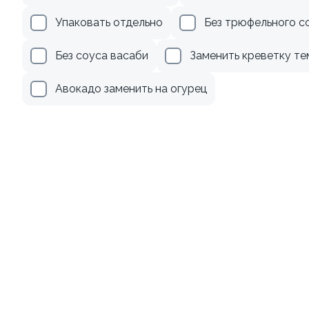
Упаковать отдельно
Без трюфельного с
Без соуса васаби
Заменить креветку те
Ролл с авокадо
Авокадо заменить на огурец
120 гр
239 ₽
Акции
Лосось
Курица
Креветки
8.5
8.9