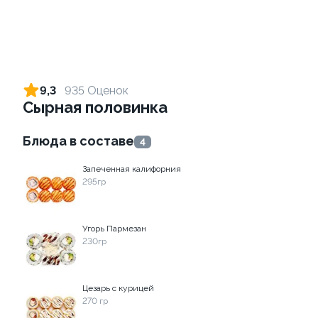
Ролл с лососем терияки и
Ролл с креветкой и сыром
зеленым луком
140 гр
9,3
935 Оценок
130 гр
Сырная половинка
279 ₽
299 ₽
Блюда в составе
4
Запеченная калифорния
9
9.7
295гр
Угорь Пармезан
230гр
Ролл с лососем
Ролл с огурцом
Цезарь с курицей
130 гр
130 гр
270 гр