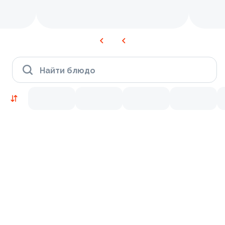
Найти блюдо
Новинки
Лосось
Курица
Креветки
9.2
9.2