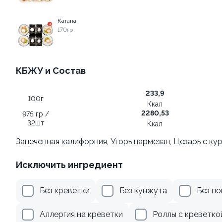
499 ₽
179 ₽
Катана
170гр
8.3
9.0
КБЖУ и Состав
233,9
100г
Ккал
2280,53
975 гр /
Ролл с лососем и зеленым
Ролл с креветкой и
32шт
Ккал
луком
авокадо
Запеченная калифорния, Угорь пармезан, Цезарь с ку
130 гр
135 гр
Исключить ингредиент
499 ₽
345 ₽
Без креветки
Без кунжута
Без п
Аллергия на креветки
Роллы с креветко