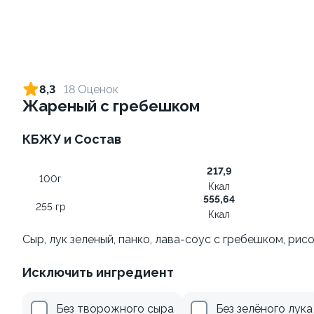
Ролл с креветкой и сыром
Ролл с огурцом
140 гр
130 гр
8,3
18 Оценок
Жареный с гребешком
305 ₽
185 ₽
КБЖУ и Состав
217,9
100г
Ккал
555,64
255 гр
Ккал
Сыр, лук зеленый, панко, лава-соус с гребешком, ри
Ролл с лососем и зеленым
Ролл с лососем терияки и
Исключить ингредиент
луком
зеленым луком
130 гр
130 гр
Без творожного сыра
Без зелёного лука