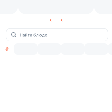
Найти блюдо
Новинки
Лосось
Курица
Тунец
Креветки