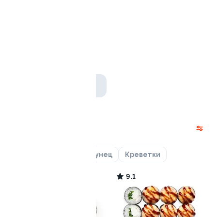
Ролл с авокадо
120 гр
245 ₽
Акции
Лосось
Курица
Тунец
Креветки
9.6
9.1