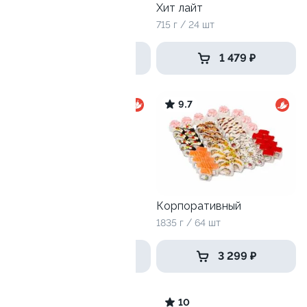
Сырная половинка
Хит лайт
975 гр / 32шт
715 г / 24 шт
1 739 ₽
1 479 ₽
10
9.7
Селломан
Корпоративный
2050 г / 72 шт
1835 г / 64 шт
3 615 ₽
3 299 ₽
9.9
10