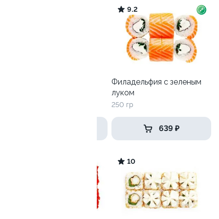
10
9.2
Тунец с гребешком
Филадельфия с зеленым
луком
260 гр
250 гр
579 ₽
639 ₽
9.6
10