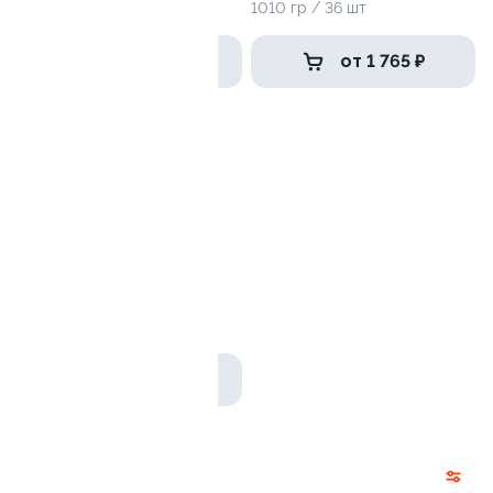
1185 гр / 36 шт
1010 гр / 36 шт
2 289 ₽
от 1 765 ₽
Тайфун
840 гр / 32шт
1 499 ₽
Роллы