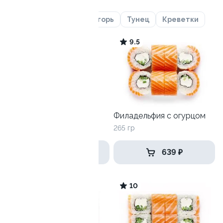
Лосось
Курица
Угорь
Тунец
Креветки
9.6
9.5
Харли
Филадельфия с огурцом
225 гр
265 гр
465 ₽
639 ₽
9.3
10