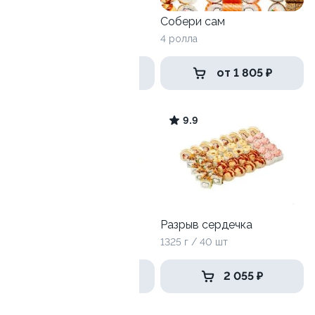
Горячий сет
Собери сам
1095 гр / 32 шт
4 ролла
1 499 ₽
от 1 805 ₽
9.9
9.9
Чикен самурай
Разрыв сердечка
1020 г / 32 шт
1325 г / 40 шт
1 419 ₽
2 055 ₽