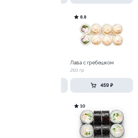
10
8.8
Ролл Сэмпай 2.0
Лава с гребешком
235гр
250 гр
359 ₽
459 ₽
10
10