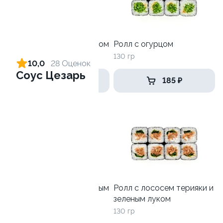
Ролл с креветкой и сыром
Ролл с огурцом
140 гр
130 гр
10,0
28 Оценок
Соус Цезарь
305 ₽
185 ₽
Ролл с лососем и зеленым
Ролл с лососем терияки и
луком
зеленым луком
130 гр
130 гр