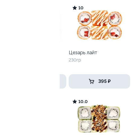
10
10
Лава лайт со снежным
Цезарь лайт
крабом
230гр
240 гр
389 ₽
395 ₽
10
10.0