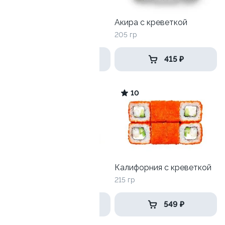
Лава с лососем
Акира с креветкой
250 гр
205 гр
509 ₽
415 ₽
9.8
10
Филадельфия топ
Калифорния с креветкой
270гр
215 гр
699 ₽
549 ₽