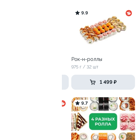
9.8
9.9
Антикризисный №1
Рок-н-роллы
770 г / 24 шт
975 г / 32 шт
919 ₽
1 499 ₽
9.4
9.7