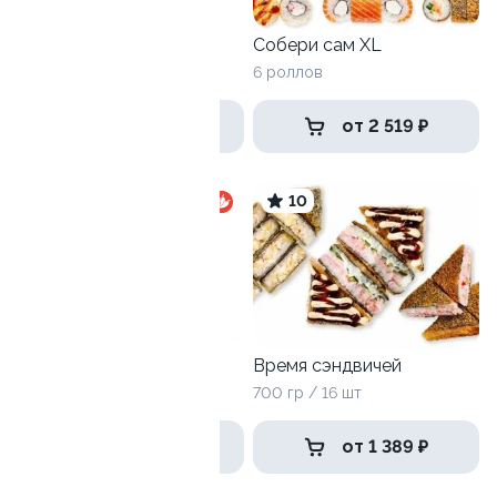
Трио
775 г / 24 шт
Собери сам XL
6 роллов
1 399 ₽
от 2 519 ₽
9.9
10
Хит хот
Время сэндвичей
790 г / 24 шт
700 гр / 16 шт
1 265 ₽
от 1 389 ₽