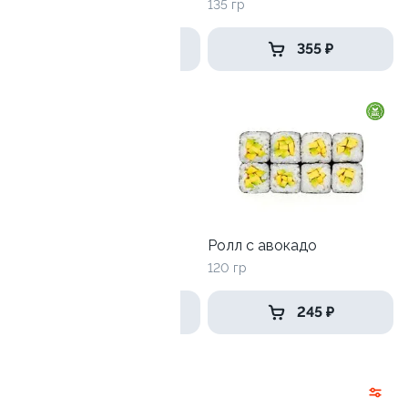
130 гр
135 гр
285 ₽
355 ₽
Ролл с лососем
Ролл с авокадо
130 гр
120 гр
509 ₽
245 ₽
Запеченные