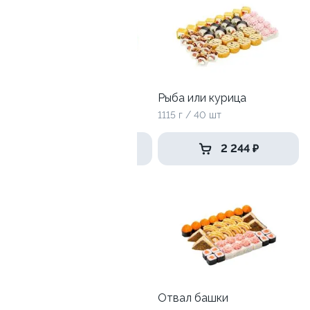
Тот самый
Рыба или курица
980гр / 28 шт
1115 г / 40 шт
1 869 ₽
2 244 ₽
Хайпер
Отвал башки