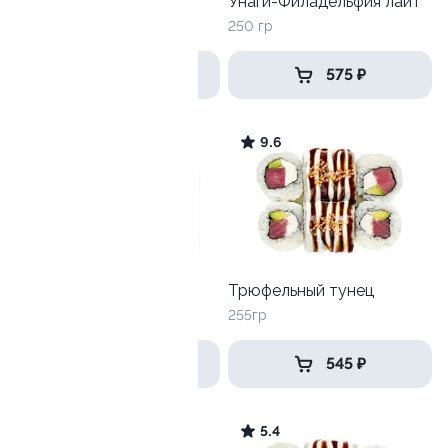
Скрабби Ду
Унаги-Филадельфия лайт
265 гр
250 гр
455 ₽
575 ₽
9.4
9.6
Хэппи эби
Трюфельный тунец
270 гр
255гр
535 ₽
545 ₽
9.1
5.4