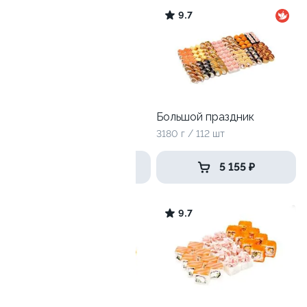
10
9.7
Топовый
Большой праздник
1120 гр / 40 шт
3180 г / 112 шт
2 059 ₽
5 155 ₽
9.5
9.7