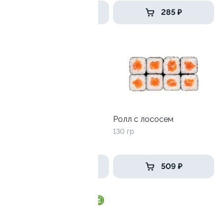
509 ₽
285 ₽
Ролл с креветкой и
Ролл с лососем
авокадо
130 гр
135 гр
355 ₽
509 ₽