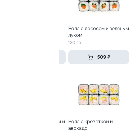
Катана
Ролл с лососем и зеленым
луком
170гр
130 гр
359 ₽
509 ₽
Ролл с лососем терияки и
Ролл с креветкой и
зеленым луком
авокадо