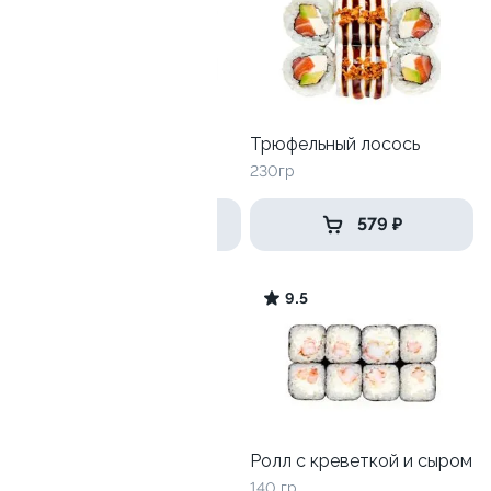
Угорь Пармезан
Трюфельный лосось
230гр
230гр
505 ₽
579 ₽
9.3
9.5
Унаги Роял
Ролл с креветкой и сыром
270гр
140 гр