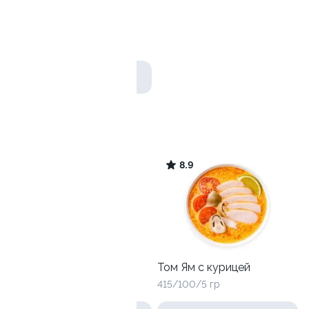
Брелок Селлвестр (на
выбор)
1 шт
от 150 ₽
Том Ям
9.2
8.9
Том Ям с креветками
Том Ям с курицей
415/100/5 гр
415/100/5 гр