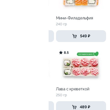
Тори тортильяс
Мини-Филадельфия
190 гр
240 гр
399 ₽
549 ₽
9.6
8.5
Филадельфия маки
Лава с креветкой
245 гр
250 гр
639 ₽
489 ₽