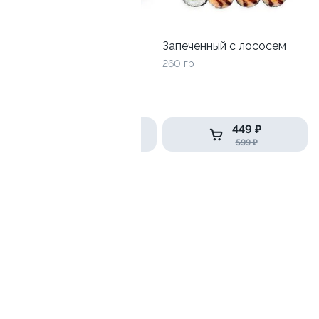
Запеченный с лососем
260 гр
Акира маки (2шт)
410гр / 16шт
499 ₽
449 ₽
990 ₽
599 ₽
Дети любят
10