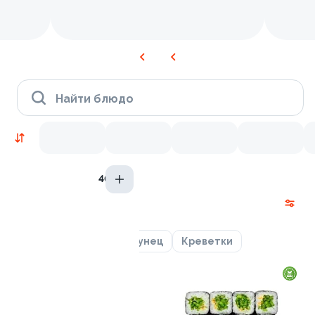
Найти блюдо
40гр
Новинки
Лосось
Курица
Тунец
Креветки
9.5