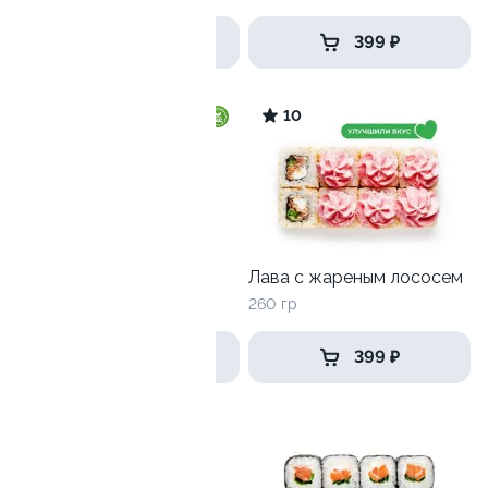
535 ₽
399 ₽
10
Ролл с огурцом
Лава с жареным лососем
130 гр
260 гр
185 ₽
399 ₽
9.9