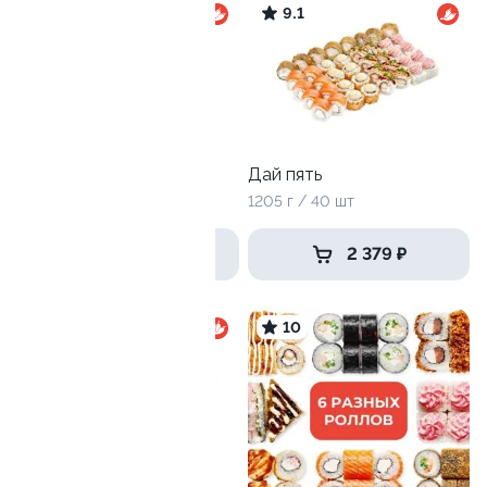
9.6
9.1
Эби Ля-Мур
Дай пять
1000 г / 32 шт
1205 г / 40 шт
1 759 ₽
2 379 ₽
9.7
10