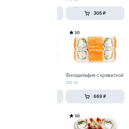
719 ₽
305 ₽
10
10
Акира маки
Филадельфия с креветкой
205 гр
265 гр
495 ₽
669 ₽
8.4
10