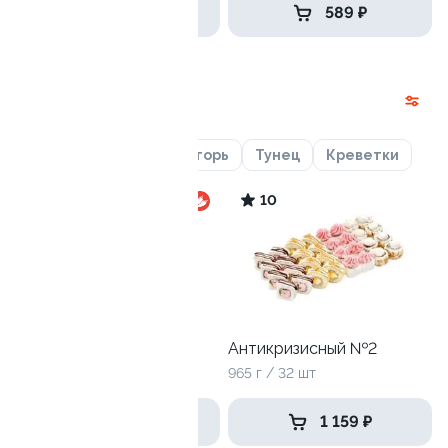
649 ₽
589 ₽
Наборы
Лосось
Курица
Угорь
Тунец
Креветки
9.9
10
Антикризисный №3
Антикризисный №2
1240 г / 40 шт
965 г / 32 шт
1 479 ₽
1 159 ₽