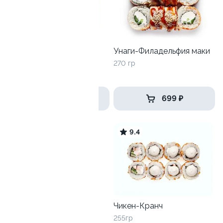
Калифорния с краб-
Унаги-Филадельфия маки
кремом
270 гр
225 гр
499 ₽
699 ₽
8.6
9.4
Сяке Спайси
Чикен-Кранч
170 гр
255гр