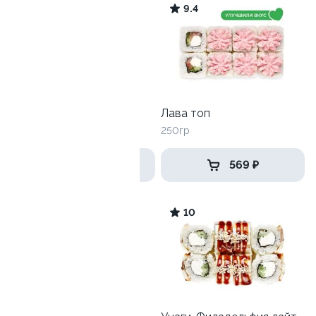
10
9.4
Филадельфия микс
Лава топ
265 гр
250гр
669 ₽
569 ₽
10
10