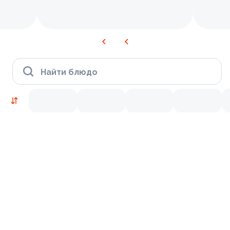
Найти блюдо
Новинки
Лосось
Курица
Тунец
Креветки
9.2
9.7