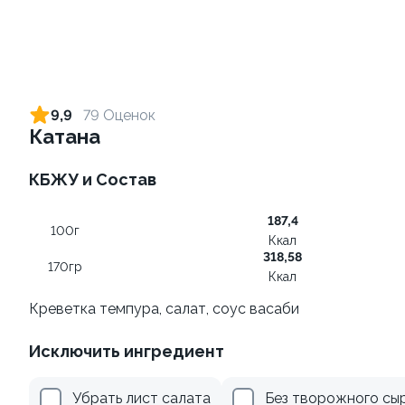
Ролл с креветкой и сыром
Ролл с огурцом
140 гр
130 гр
9,9
79 Оценок
Катана
305 ₽
185 ₽
КБЖУ и Состав
9.0
9
187,4
100г
Ккал
318,58
170гр
Ккал
Креветка темпура, салат, соус васаби
Ролл с креветкой и
Ролл с лососем
Исключить ингредиент
авокадо
130 гр
135 гр
Убрать лист салата
Без творожного сы