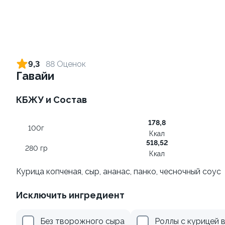
Ролл с креветкой и сыром
Ролл с огурцом
140 гр
130 гр
9,3
88 Оценок
Гавайи
305 ₽
185 ₽
КБЖУ и Состав
9.0
9
178,8
100г
Ккал
518,52
280 гр
Ккал
Курица копченая, сыр, ананас, панко, чесночный соус
Ролл с креветкой и
Ролл с лососем
Исключить ингредиент
авокадо
130 гр
135 гр
Без творожного сыра
Роллы с курицей 