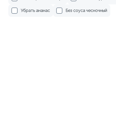
355 ₽
509 ₽
Убрать ананас
Без соуса чесночный
8.3
9.2
Ролл с лососем и зеленым
Ролл с лососем терияки и
луком
зеленым луком
130 гр
130 гр
509 ₽
285 ₽