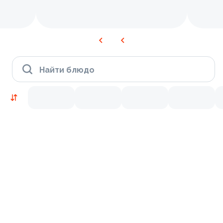
Найти блюдо
Новинки
Лосось
Курица
Тунец
Креветки
9.2
9.7