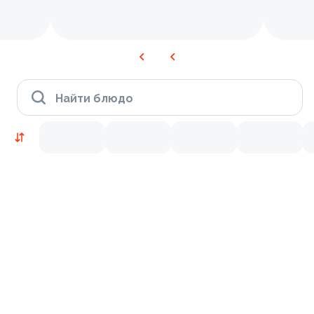
Найти блюдо
Новинки
Лосось
Курица
Тунец
Креветки
9.0
9.2