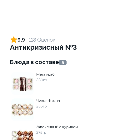
Ролл с креветкой и
Ролл с креветкой и сыром
авокадо
140 гр
9,9
118 Оценок
135 гр
Антикризисный №3
345 ₽
299 ₽
Блюда в составе
5
Мега краб
9.7
9.2
230гр
Чикен-Кранч
255гр
Ролл с огурцом
Ролл с лососем терияки и
Запеченный с курицей
зеленым луком
130 гр
275гр
130 гр