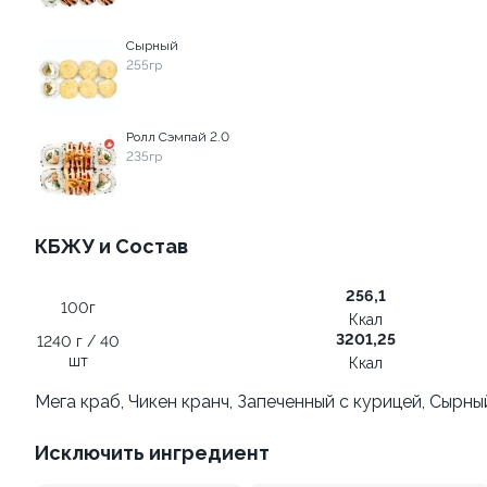
Сырный
179 ₽
279 ₽
255гр
9
Ролл Сэмпай 2.0
235гр
КБЖУ и Состав
Ролл с авокадо
Ролл с лососем
256,1
100г
120 гр
130 гр
Ккал
3201,25
1240 г / 40
шт
239 ₽
Ккал
499 ₽
Мега краб, Чикен кранч, Запеченный с курицей, Сырны
8.3
Исключить ингредиент