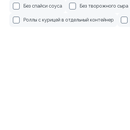
Без спайси соуса
Без творожного сыра
Роллы с курицей в отдельный контейнер
Ролл с лососем и зеленым
луком
130 гр
499 ₽
Акции
Лосось
Курица
Тунец
Креветки
9.0
8.9