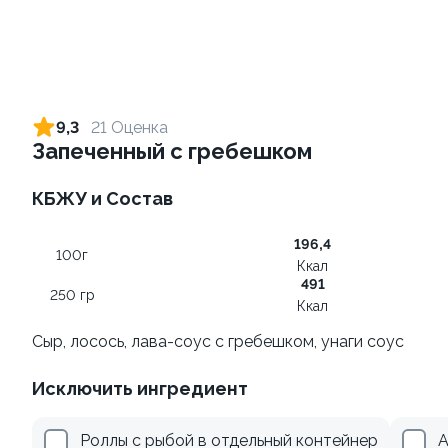
Ролл с лососем и зеленым
Ролл с лососем терияки и
луком
зеленым луком
9,3
21 Оценка
130 гр
130 гр
Запеченный с гребешком
499 ₽
279 ₽
КБЖУ и Состав
196,4
100г
Ккал
491
250 гр
Ккал
Сыр, лосось, лава-соус с гребешком, унаги соус
Исключить ингредиент
Ролл с креветкой и
Ролл с лососем
авокадо
130 гр
Роллы с рыбой в отдельный контейнер
А
135 гр