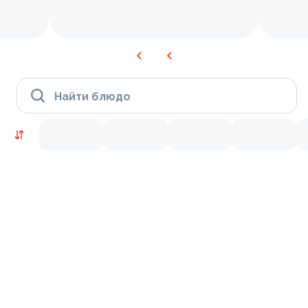
Найти блюдо
Новинки
Лосось
Курица
Тунец
Креветки