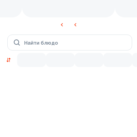
Найти блюдо
Новинки
Лосось
Курица
Тунец
Креветки