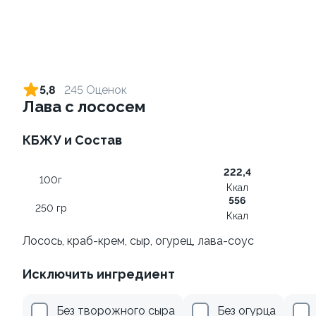
Ролл с лососем и зеленым
Ролл с лососем терияки и
луком
зеленым луком
5,8
245 Оценок
130 гр
130 гр
Лава с лососем
499 ₽
279 ₽
КБЖУ и Состав
222,4
100г
Ккал
556
250 гр
Ккал
Лосось, краб-крем, сыр, огурец, лава-соус
Исключить ингредиент
Ролл с креветками и
Ролл с лососем
авокадо
130 гр
Без творожного сыра
Без огурца
135 гр