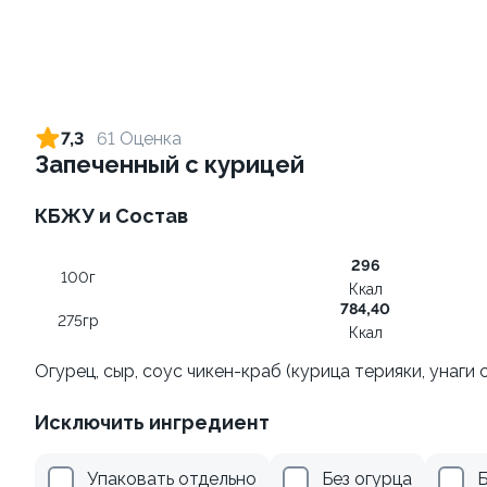
Ролл с огурцом
Ролл с лососем и зеленым
луком
130 гр
7,3
61 Оценка
130 гр
Запеченный с курицей
179 ₽
499 ₽
КБЖУ и Состав
296
100г
Ккал
784,40
275гр
Ккал
Огурец, сыр, соус чикен-краб (курица терияки, унаги 
Исключить ингредиент
Ролл с лососем терияки и
Ролл с креветкой и
зеленым луком
авокадо
Упаковать отдельно
Без огурца
Б
130 гр
135 гр