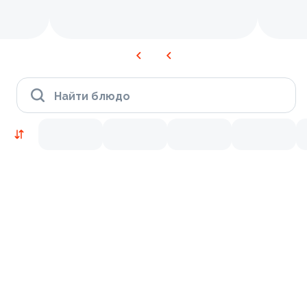
Найти блюдо
Новинки
Лосось
Курица
Тунец
Креветки