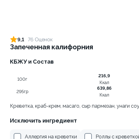
Ролл с креветкой и сыром
Ролл с огурцом
140 гр
130 гр
9,1
76 Оценок
Запеченная калифорния
299 ₽
179 ₽
КБЖУ и Состав
10
216,9
100г
Ккал
639,86
295гр
Ккал
Креветка, краб-крем, масаго, сыр пармезан, унаги со
Ролл с лососем
Ролл с лососем терияки и
Исключить ингредиент
зеленым луком
130 гр
130 гр
Аллергия на креветки
Роллы с креветко