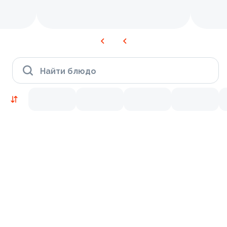
Найти блюдо
Новинки
Лосось
Курица
Тунец
Креветки
9.2
9.8