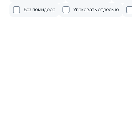
Без помидора
Упаковать отдельно
Ролл с огурцом
130 гр
185 ₽
Акции
Лосось
Курица
Креветки
9.8