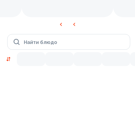
Найти блюдо
Новинки
Лосось
Курица
Креветки
9.5