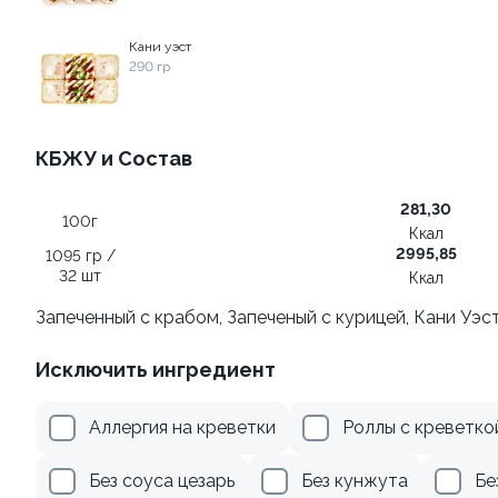
Кани уэст
509 ₽
245 ₽
290 гр
КБЖУ и Состав
281,30
100г
Ккал
2995,85
1095 гр /
32 шт
Ккал
Ролл с креветкой и
Ролл с лососем
авокадо
Запеченный с крабом, Запеченый с курицей, Кани Уэст
130 гр
135 гр
Исключить ингредиент
355 ₽
509 ₽
Аллергия на креветки
Роллы с креветко
Без соуса цезарь
Без кунжута
Бе