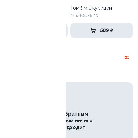
Том Ям с креветками
Том Ям с курицей
415/100/5 гр
415/100/5 гр
649 ₽
589 ₽
Комбо
Курица
Креветки
По выбранным
критериям ничего
не подходит