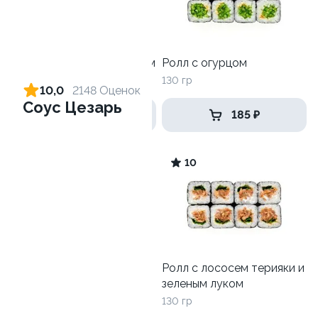
Ролл с креветкой и сыром
Ролл с огурцом
140 гр
130 гр
10,0
2148 Оценок
Соус Цезарь
305 ₽
185 ₽
9.4
10
Ролл с креветкой и
Ролл с лососем терияки и
авокадо
зеленым луком
135 гр
130 гр