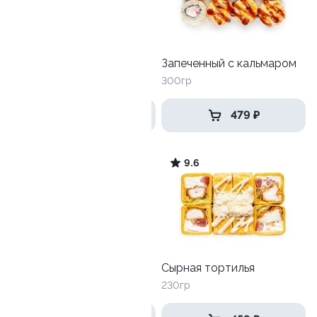
Запеченная калифорния
Запеченный с кальмаром
295гр
300гр
559 ₽
479 ₽
7.6
9.6
Запеченный с крабом
Сырная тортилья
260 гр
230гр