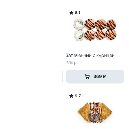
10
8.1
Чикен-краб
Запеченный с курицей
310 гр
275гр
465 ₽
369 ₽
9.7
9.7