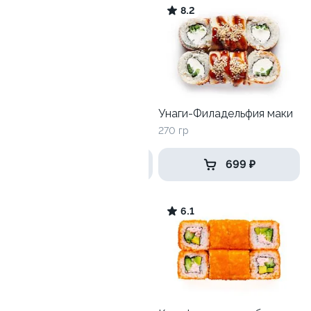
9.8
8.2
Тунец с гребешком
Унаги-Филадельфия маки
260 гр
270 гр
492 ₽
699 ₽
579 ₽
8.6
6.1