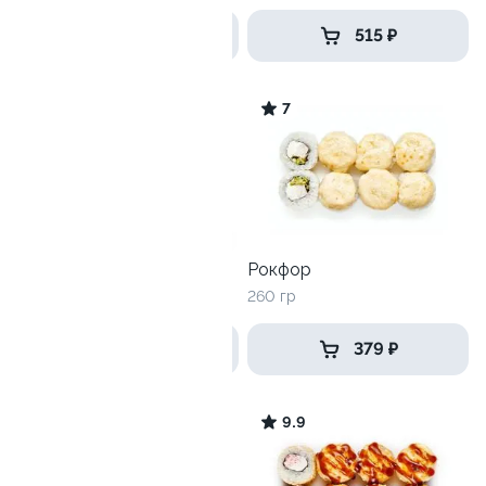
445 ₽
515 ₽
10
7
Унаги хот
Рокфор
245
260 гр
435 ₽
379 ₽
9.2
9.9