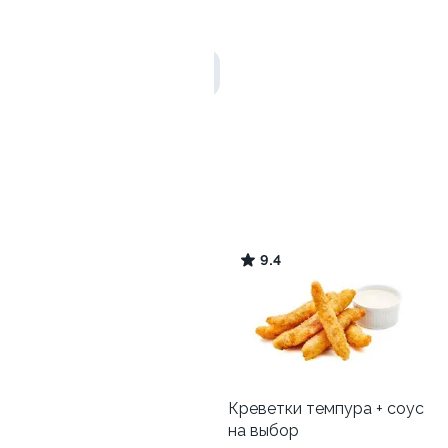
45 гр
205 ₽
Закуски
Креветки
9.5
9.4
Картофель фри
Креветки темпура + соус
на выбор
150 гр