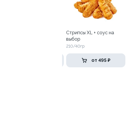
Наггетсы 7 шт
Стрипсы XL + соус на
выбор
150гр
210/40гр
от 199 ₽
от 495 ₽
9.7
Стрипсы М + соус на
выбор