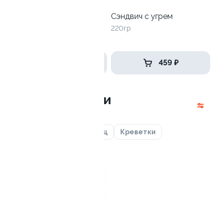
Сэндвич с курицей + соус
Сэндвич с угрем
на выбор
220гр
300/40гр
от 519 ₽
459 ₽
Суши и онигири
Курица
Угорь
Тунец
Креветки
9.9
Суши Угорь