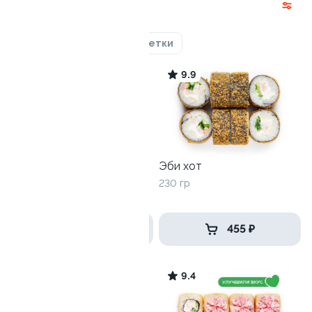
Курица
Угорь
Креветки
9.5
9.9
Эби хот
Сэндвич с креветкой
230 гр
235 гр
449 ₽
455 ₽
10
9.4