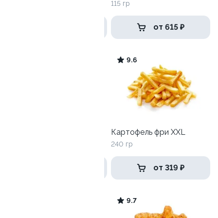
115 гр
от 199 ₽
от 615 ₽
10.0
9.6
Картофельные дольки
Картофель фри XXL
150 гр
240 гр
от 199 ₽
от 319 ₽
9.6
9.7