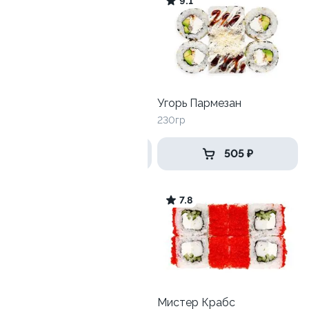
7.8
9.1
Калифорния с креветкой
Угорь Пармезан
215 гр
230гр
549 ₽
505 ₽
9.4
7.8
Ролл с креветкой и
Мистер Крабс