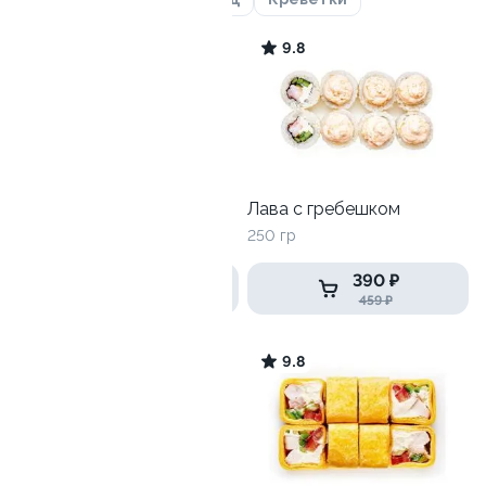
9.7
9.8
Харли
Лава с гребешком
225 гр
250 гр
390 ₽
465 ₽
459 ₽
9.2
9.8