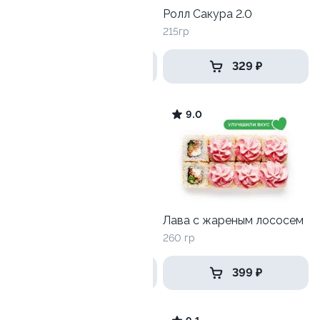
Блум
Ролл Сакура 2.0
225гр
215гр
465 ₽
329 ₽
9.8
9.0
Ролл с огурцом
Лава с жареным лососем
130 гр
260 гр
185 ₽
399 ₽