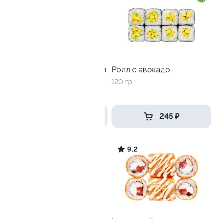
Ролл с лососем терияки и
Ролл с авокадо
зеленым луком
120 гр
130 гр
285 ₽
245 ₽
6.6
9.2