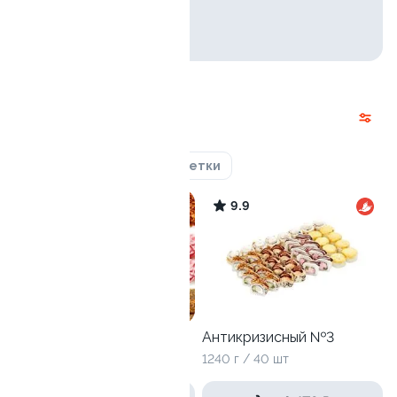
Наборы
Курица
Угорь
Креветки
9.4
9.9
Собери сам
Антикризисный №3
4 ролла
1240 г / 40 шт