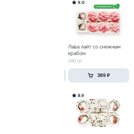
10
9.0
Кани Каппа
Лава лайт со снежным
крабом
245 гр
240 гр
435 ₽
389 ₽
10
8.9