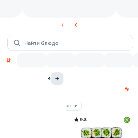
Найти блюдо
40гр
Новинки
Курица
Тунец
Креветки
9.2
9.8