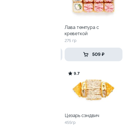
Лава темпура с
Тортилья с креветкой
креветкой
200 гр
275 гр
465 ₽
509 ₽
9.5
9.7
Цезарь с креветкой
Цезарь сэндвич
250 гр
455гр