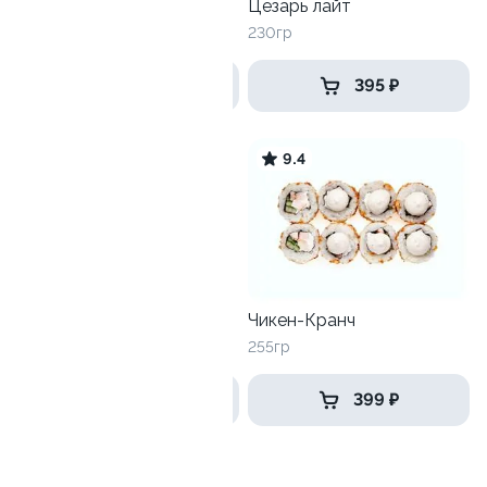
Унаги-Филадельфия лайт
Цезарь лайт
250 гр
230гр
575 ₽
395 ₽
8.5
9.4
Хэппи эби
Чикен-Кранч
270 гр
255гр
535 ₽
399 ₽
Запеченные