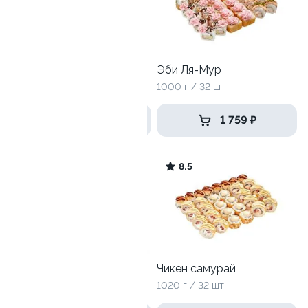
Антикризисный №2
Эби Ля-Мур
965 г / 32 шт
1000 г / 32 шт
1 159 ₽
1 759 ₽
10
8.5
Хит хот
Чикен самурай
790 г / 24 шт
1020 г / 32 шт