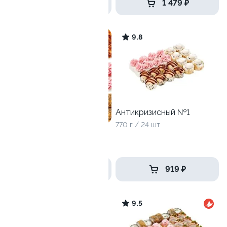
от 1 805 ₽
1 479 ₽
9.5
9.8
Антикризисный №1
770 г / 24 шт
Собери сам XL
6 роллов
от 2 519 ₽
919 ₽
10
9.5