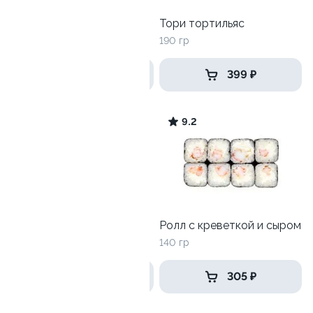
Лава с креветкой
Тори тортильяс
250 гр
190 гр
489 ₽
399 ₽
9.2
9.2
Акира с креветкой
Ролл с креветкой и сыром
205 гр
140 гр
415 ₽
305 ₽