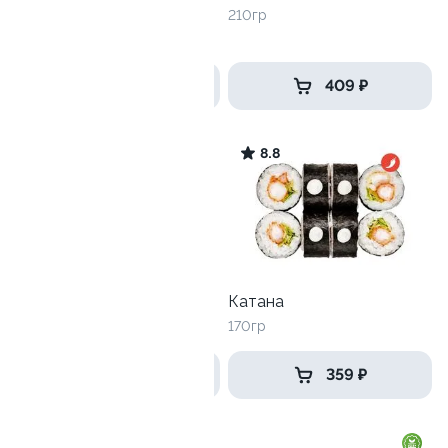
авокадо
210гр
135 гр
355 ₽
409 ₽
8.9
8.8
Трюфельный тунец
Катана
255гр
170гр
545 ₽
359 ₽
10