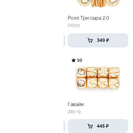
Ролл Три сыра 2.0
Ролл Эби васаби
240гр
240гр
409 ₽
349 ₽
9.9
10
Цезарь с курицей
Гавайи
270 гр
280 гр
439 ₽
445 ₽