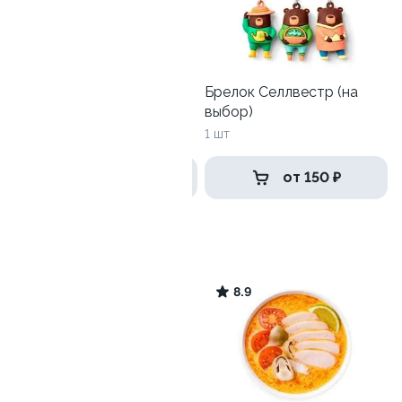
Детский СеллБокс с
Брелок Селлвестр (на
игрушкой
выбор)
1 шт
1 шт
от 456 ₽
от 150 ₽
Том Ям
8.1
8.9