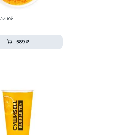
урицей
р
589 ₽