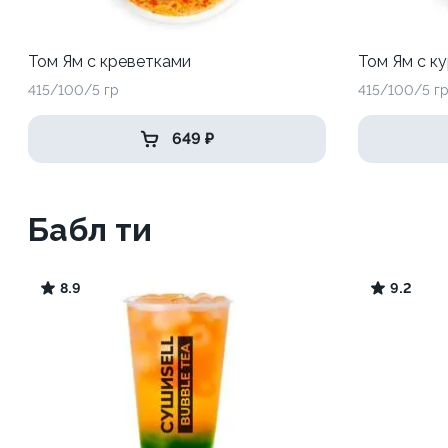
Том Ям с креветками
Том Ям с к
415/100/5 гр
415/100/5 г
649 ₽
Бабл ти
8.9
9.2