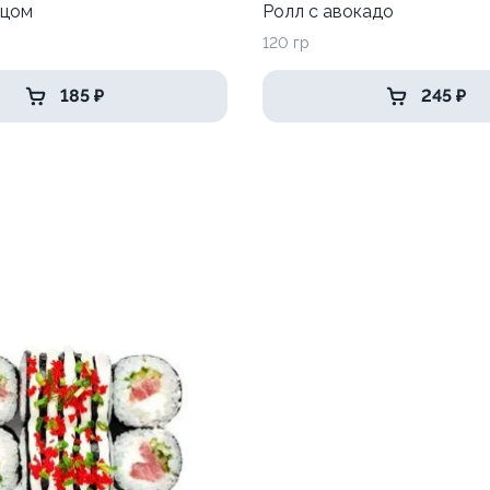
рцом
Ролл с авокадо
120 гр
185 ₽
245 ₽