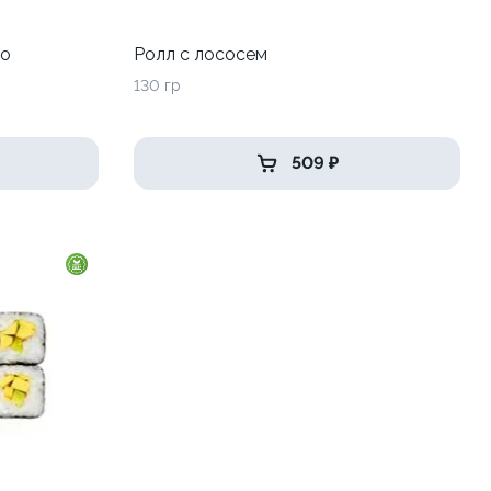
до
Ролл с лососем
130 гр
509 ₽