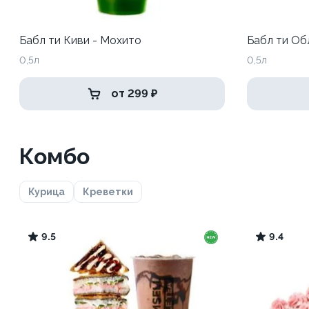
Бабл ти Киви - Мохито
Бабл ти Об
0,5л
0,5л
от 299 ₽
Комбо
Курица
Креветки
9.5
9.4