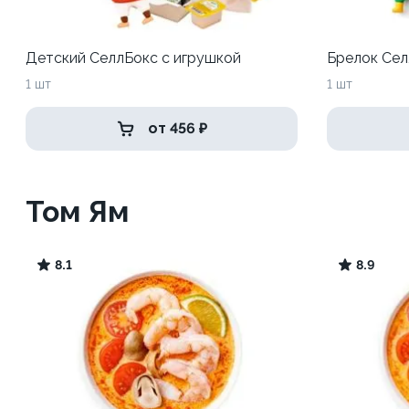
Детский СеллБокс с игрушкой
Брелок Сел
1 шт
1 шт
от 456 ₽
Том Ям
8.1
8.9