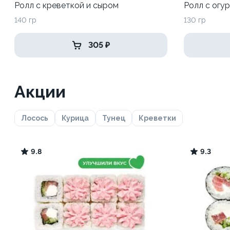
Ролл с креветкой и сыром
Ролл с огу
140 гр
130 гр
305 ₽
Акции
Лосось
Курица
Тунец
Креветки
9.8
9.3