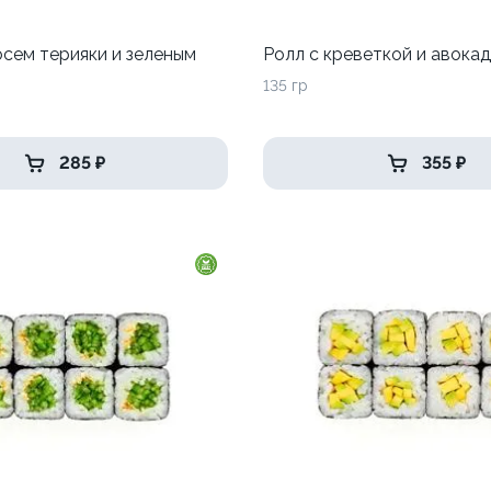
осем терияки и зеленым
Ролл с креветкой и авока
135 гр
285 ₽
355 ₽