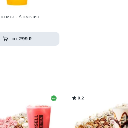
лепиха - Апельсин
от 299 ₽
9.2