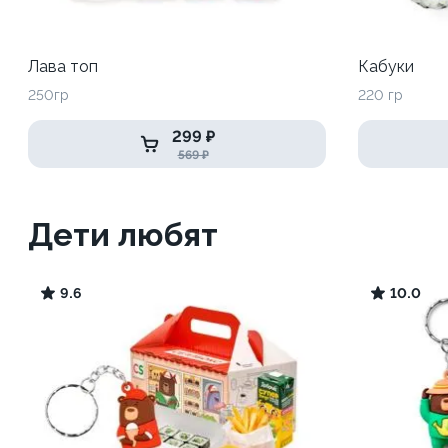
Лава топ
Кабуки
250гр
220 гр
299 ₽
569 ₽
Дети любят
9.6
10.0