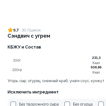
Ролл с креветкой и сыром
Ролл с лососем терияки и
зеленым луком
140 гр
9,7
30 Оценок
130 гр
Сэндвич с угрем
305 ₽
285 ₽
КБЖУ и Состав
231,3
100г
Ккал
508,86
220гр
Ккал
Угорь, сыр, огурец, снежный краб, унаги соус, кунжут
Исключить ингредиент
Ролл с лососем и зеленым
Ролл с авокадо
луком
120 гр
Без творожного сыра
Без огурца
130 гр