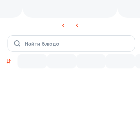
Найти блюдо
Новинки
Лосось
Курица
Креветки
9.5