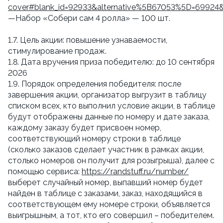
cover#blank_id=92933&alternative%5B67053%5D=69924
—Набор «Собери сам 4 ролла» — 100 шт.
1.7. Цель акции: повышение узнаваемости,
стимулирование продаж.
1.8. Дата вручения приза победителю: до 10 сентября
2026
1.9. Порядок определения победителя: после
завершения акции, организатор выгрузит в таблицу
списком всех, кто выполнил условие акции, в таблице
будут отображены данные по номеру и дате заказа,
каждому заказу будет присвоен номер,
соответствующий номеру строки в таблице
(сколько заказов сделает участник в рамках акции,
столько номеров он получит для розыгрыша), далее с
помощью сервиса:
https://randstuff.ru/number/
выберет случайный номер, выпавший номер будет
найден в таблице с заказами, заказ, находящийся в
соответствующем ему номере строки, объявляется
выигрышным, а тот, кто его совершил – победителем.