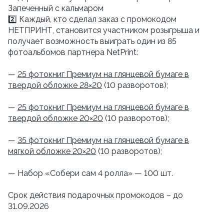
Запеченный с кальмаром
2️⃣ Каждый, кто сделал заказ с промокодом
НЕТПРИНТ, становится участником розыгрыша и
получает возможность выиграть один из 85
фотоальбомов партнера NetPrint:
—
25 фотокниг Премиум на глянцевой бумаге в
твердой обложке 28×20
(10 разворотов);
—
25 фотокниг Премиум на глянцевой бумаге в
твердой обложке 20×20
(10 разворотов);
—
35 фотокниг Премиум на глянцевой бумаге в
мягкой обложке 20×20
(10 разворотов);
— Набор «Собери сам 4 ролла» — 100 шт.
Срок действия подарочных промокодов – до
31.09.2026