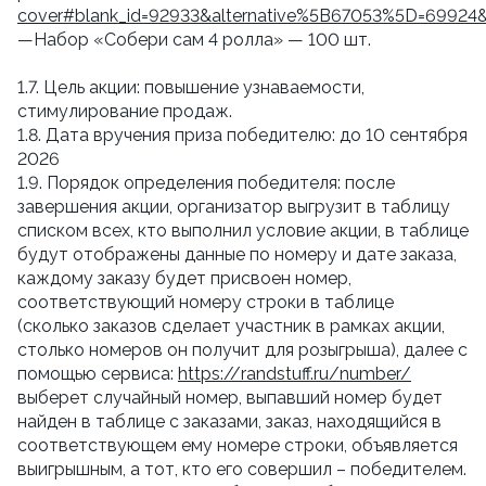
cover#blank_id=92933&alternative%5B67053%5D=69924
—Набор «Собери сам 4 ролла» — 100 шт.
1.7. Цель акции: повышение узнаваемости,
стимулирование продаж.
1.8. Дата вручения приза победителю: до 10 сентября
2026
1.9. Порядок определения победителя: после
завершения акции, организатор выгрузит в таблицу
списком всех, кто выполнил условие акции, в таблице
будут отображены данные по номеру и дате заказа,
каждому заказу будет присвоен номер,
соответствующий номеру строки в таблице
(сколько заказов сделает участник в рамках акции,
столько номеров он получит для розыгрыша), далее с
помощью сервиса:
https://randstuff.ru/number/
выберет случайный номер, выпавший номер будет
найден в таблице с заказами, заказ, находящийся в
соответствующем ему номере строки, объявляется
выигрышным, а тот, кто его совершил – победителем.