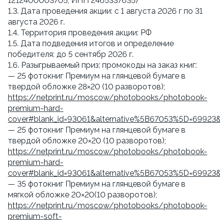
1212400003705, ИНН 2465337635)
1.3. Дата проведения акции: с 1 августа 2026 г по 31
августа 2026 г.
1.4. Территория проведения акции: РФ
1.5. Дата подведения итогов и определение
победителя: до 5 сентябр 2026 г.
1.6. Разыгрываемый приз: промокоды на заказ книг:
— 25 фотокниг Премиум на глянцевой бумаге в
твердой обложке 28×20 (10 разворотов);
https://netprint.ru/moscow/photobooks/photobook-
premium-hard-
cover#blank_id=93061&alternative%5B67053%5D=69923
— 25 фотокниг Премиум на глянцевой бумаге в
твердой обложке 20×20 (10 разворотов);
https://netprint.ru/moscow/photobooks/photobook-
premium-hard-
cover#blank_id=93061&alternative%5B67053%5D=69923
— 35 фотокниг Премиум на глянцевой бумаге в
мягкой обложке 20×20(10 разворотов);
https://netprint.ru/moscow/photobooks/photobook-
premium-soft-