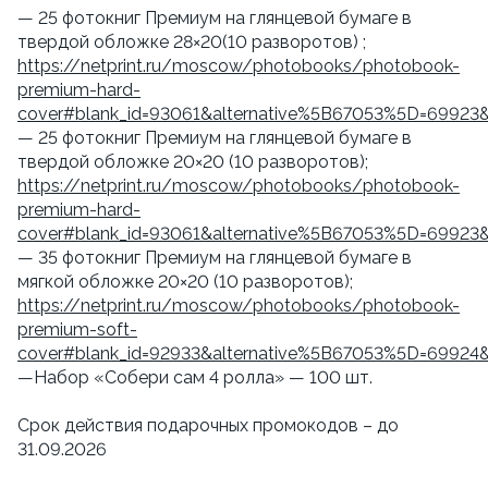
— 25 фотокниг Премиум на глянцевой бумаге в
твердой обложке 28×20(10 разворотов) ;
https://netprint.ru/moscow/photobooks/photobook-
premium-hard-
cover#blank_id=93061&alternative%5B67053%5D=69923
— 25 фотокниг Премиум на глянцевой бумаге в
твердой обложке 20×20 (10 разворотов);
https://netprint.ru/moscow/photobooks/photobook-
premium-hard-
cover#blank_id=93061&alternative%5B67053%5D=69923
— 35 фотокниг Премиум на глянцевой бумаге в
мягкой обложке 20×20 (10 разворотов);
https://netprint.ru/moscow/photobooks/photobook-
premium-soft-
cover#blank_id=92933&alternative%5B67053%5D=69924
—Набор «Собери сам 4 ролла» — 100 шт.
Срок действия подарочных промокодов – до
31.09.2026