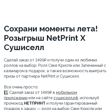
Сохрани моменты лета!
Розыгрыш NetPrint X
Сушиселл
Сделай заказ от 1499₽ и получи один из любимых
роллов на выбор: Ролл Сяке Криспи или Запеченный с
кальмаром в подарок, а также возможность выиграть
призы от партнера NetPrint и Сушиселл.
Все очень просто:
1️⃣ Сделай заказ от 1499₽ в
мобильном
приложении
или на сайте
сушиселл.рф
, используй
промокод
НЕТПРИНТ
и получи гарантированный
подарок к заказу — ролл на выбор Сяке Криспи или