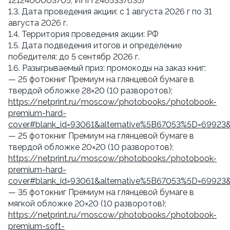
1212400003705, ИНН 2465337635)
1.3. Дата проведения акции: с 1 августа 2026 г по 31
августа 2026 г.
1.4. Территория проведения акции: РФ
1.5. Дата подведения итогов и определение
победителя: до 5 сентябр 2026 г.
1.6. Разыгрываемый приз: промокоды на заказ книг:
— 25 фотокниг Премиум на глянцевой бумаге в
твердой обложке 28×20 (10 разворотов);
https://netprint.ru/moscow/photobooks/photobook-
premium-hard-
cover#blank_id=93061&alternative%5B67053%5D=69923
— 25 фотокниг Премиум на глянцевой бумаге в
твердой обложке 20×20 (10 разворотов);
https://netprint.ru/moscow/photobooks/photobook-
premium-hard-
cover#blank_id=93061&alternative%5B67053%5D=69923
— 35 фотокниг Премиум на глянцевой бумаге в
мягкой обложке 20×20 (10 разворотов);
https://netprint.ru/moscow/photobooks/photobook-
premium-soft-