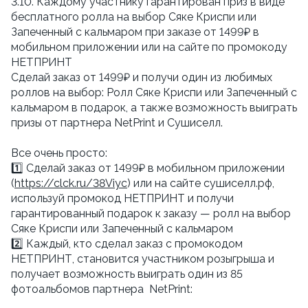
3.10. Каждому участнику гарантирован приз в виде
бесплатного ролла на выбор Сяке Криспи или
Запеченный с кальмаром при заказе от 1499₽ в
мобильном приложении или на сайте по промокоду
НЕТПРИНТ
Сделай заказ от 1499₽ и получи один из любимых
роллов на выбор: Ролл Сяке Криспи или Запеченный с
кальмаром в подарок, а также возможность выиграть
призы от партнера NetPrint и Сушиселл.
Все очень просто:
1️⃣ Сделай заказ от 1499₽ в мобильном приложении
(
https://clck.ru/38Viyc
) или на сайте сушиселл.рф,
используй промокод НЕТПРИНТ и получи
гарантированный подарок к заказу — ролл на выбор
Сяке Криспи или Запеченный с кальмаром
2️⃣ Каждый, кто сделал заказ с промокодом
НЕТПРИНТ, становится участником розыгрыша и
получает возможность выиграть один из 85
фотоальбомов партнера NetPrint: