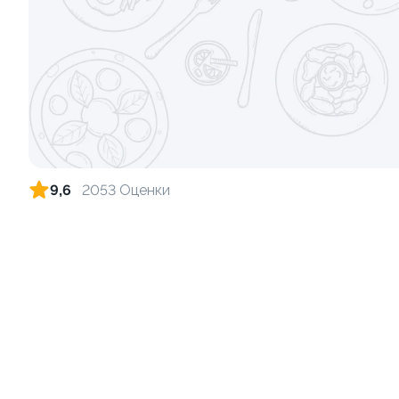
Ролл с креветкой и сыром
Ролл с огу
140 гр
130 гр
305 ₽
9,6
2053 Оценки
9.4