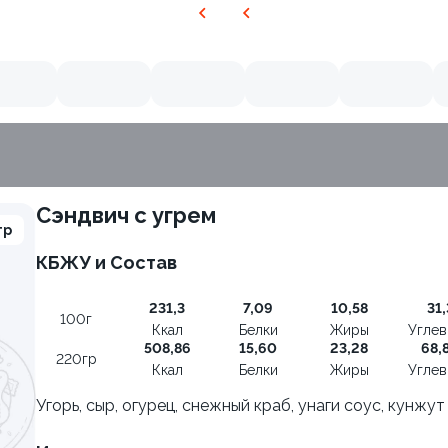
Сэндвич с угрем
гр
КБЖУ и Состав
231,3
7,09
10,58
31,
100г
Ккал
Белки
Жиры
Угле
508,86
15,60
23,28
68,
220гр
Ккал
Белки
Жиры
Угле
Угорь, сыр, огурец, снежный краб, унаги соус, кунжут