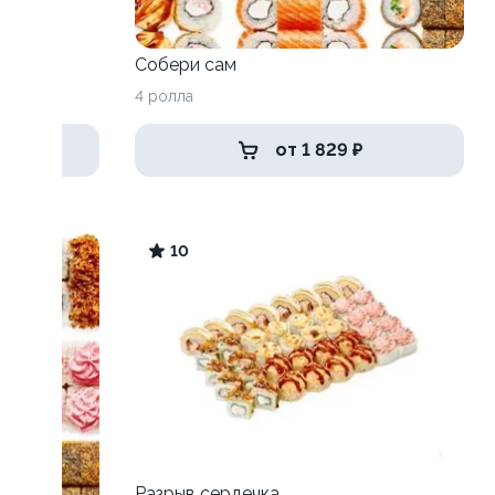
Собери сам
4 ролла
от 1 829 ₽
10
Разрыв сердечка