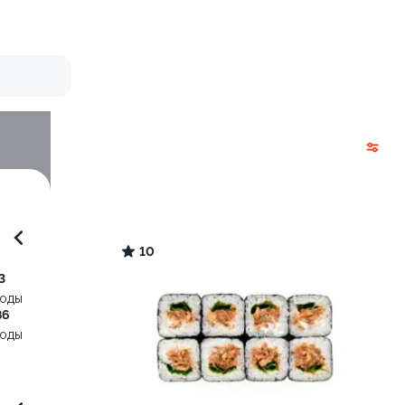
10
3
воды
86
воды