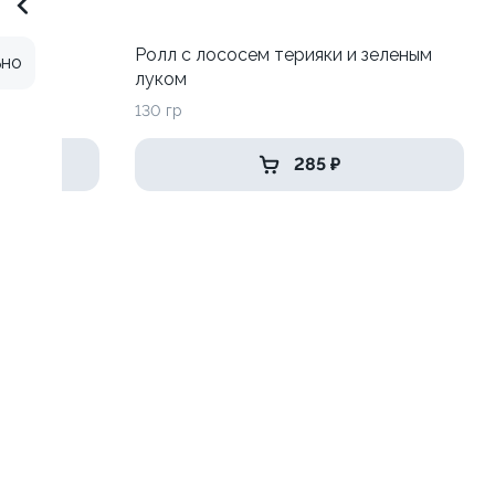
Ролл с лососем терияки и зеленым
ьно
луком
130 гр
285 ₽