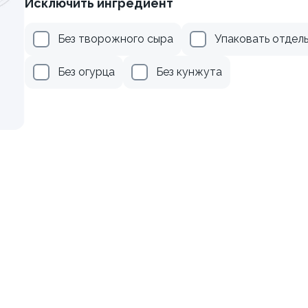
Исключить ингредиент
рцом
Ролл с лососем
Без творожного сыра
Упаковать отдел
130 гр
Без огурца
Без кунжута
185 ₽
509 ₽
8.7