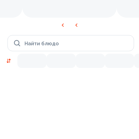
Найти блюдо
Новинки
Лосось
Курица
Тунец
Креветки