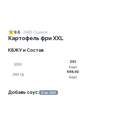
Ролл с лососем и зеленым
Ролл с лососем терияки и
луком
зеленым луком
9,6
2485 Оценок
130 гр
130 гр
Картофель фри XXL
509 ₽
285 ₽
КБЖУ и Состав
291
100г
Ккал
698,40
240 гр
Ккал
Добавь соус:
0 из 100
Ролл с креветкой и
Ролл с лососем
авокадо
130 гр
135 гр