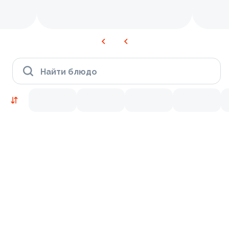
Найти блюдо
Новинки
Лосось
Курица
Тунец
Креветки