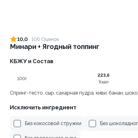
Ролл с креветкой и
Ролл с креветкой и сыром
авокадо
140 гр
10,0
106 Оценок
135 гр
Минари + Ягодный топпинг
345 ₽
299 ₽
КБЖУ и Состав
223,6
100г
Ккал
Спринг-тесто, сыр, сахарная пудра, киви, банан, шок
Исключить ингредиент
Ролл с лососем и зеленым
Ролл с лососем
Без кокосовой стружки
Без шоколадног
луком
130 гр
130 гр