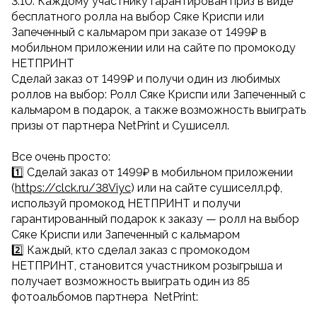
3.10. Каждому участнику гарантирован приз в виде
бесплатного ролла на выбор Сяке Криспи или
Запеченный с кальмаром при заказе от 1499₽ в
мобильном приложении или на сайте по промокоду
НЕТПРИНТ
Сделай заказ от 1499₽ и получи один из любимых
роллов на выбор: Ролл Сяке Криспи или Запеченный с
кальмаром в подарок, а также возможность выиграть
призы от партнера NetPrint и Сушиселл.
Все очень просто:
1️⃣ Сделай заказ от 1499₽ в мобильном приложении
(
https://clck.ru/38Viyc
) или на сайте сушиселл.рф,
используй промокод НЕТПРИНТ и получи
гарантированный подарок к заказу — ролл на выбор
Сяке Криспи или Запеченный с кальмаром
2️⃣ Каждый, кто сделал заказ с промокодом
НЕТПРИНТ, становится участником розыгрыша и
получает возможность выиграть один из 85
фотоальбомов партнера NetPrint: