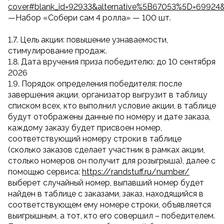
cover#blank_id=92933&alternative%5B67053%5D=69924
—Набор «Собери сам 4 ролла» — 100 шт.
1.7. Цель акции: повышение узнаваемости,
стимулирование продаж.
1.8. Дата вручения приза победителю: до 10 сентября
2026
1.9. Порядок определения победителя: после
завершения акции, организатор выгрузит в таблицу
списком всех, кто выполнил условие акции, в таблице
будут отображены данные по номеру и дате заказа,
каждому заказу будет присвоен номер,
соответствующий номеру строки в таблице
(сколько заказов сделает участник в рамках акции,
столько номеров он получит для розыгрыша), далее с
помощью сервиса:
https://randstuff.ru/number/
выберет случайный номер, выпавший номер будет
найден в таблице с заказами, заказ, находящийся в
соответствующем ему номере строки, объявляется
выигрышным, а тот, кто его совершил – победителем.