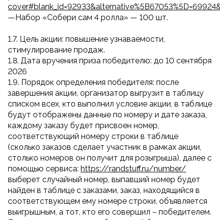
cover#blank_id=92933&alternative%5B67053%5D=69924
—Набор «Собери сам 4 ролла» — 100 шт.
1.7. Цель акции: повышение узнаваемости,
стимулирование продаж.
1.8. Дата вручения приза победителю: до 10 сентября
2026
1.9. Порядок определения победителя: после
завершения акции, организатор выгрузит в таблицу
списком всех, кто выполнил условие акции, в таблице
будут отображены данные по номеру и дате заказа,
каждому заказу будет присвоен номер,
соответствующий номеру строки в таблице
(сколько заказов сделает участник в рамках акции,
столько номеров он получит для розыгрыша), далее с
помощью сервиса:
https://randstuff.ru/number/
выберет случайный номер, выпавший номер будет
найден в таблице с заказами, заказ, находящийся в
соответствующем ему номере строки, объявляется
выигрышным, а тот, кто его совершил – победителем.