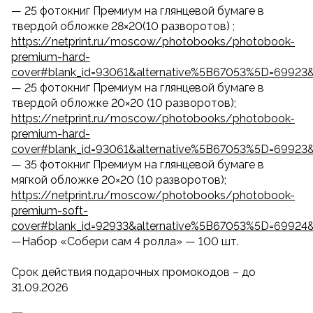
— 25 фотокниг Премиум на глянцевой бумаге в
твердой обложке 28×20(10 разворотов) ;
https://netprint.ru/moscow/photobooks/photobook-
premium-hard-
cover#blank_id=93061&alternative%5B67053%5D=69923
— 25 фотокниг Премиум на глянцевой бумаге в
твердой обложке 20×20 (10 разворотов);
https://netprint.ru/moscow/photobooks/photobook-
premium-hard-
cover#blank_id=93061&alternative%5B67053%5D=69923
— 35 фотокниг Премиум на глянцевой бумаге в
мягкой обложке 20×20 (10 разворотов);
https://netprint.ru/moscow/photobooks/photobook-
premium-soft-
cover#blank_id=92933&alternative%5B67053%5D=69924
—Набор «Собери сам 4 ролла» — 100 шт.
Срок действия подарочных промокодов – до
31.09.2026