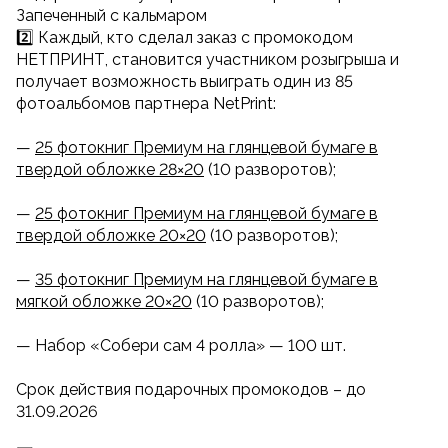
Запеченный с кальмаром
2️⃣ Каждый, кто сделал заказ с промокодом
НЕТПРИНТ, становится участником розыгрыша и
получает возможность выиграть один из 85
фотоальбомов партнера NetPrint:
—
25 фотокниг Премиум на глянцевой бумаге в
твердой обложке 28×20
(10 разворотов);
—
25 фотокниг Премиум на глянцевой бумаге в
твердой обложке 20×20
(10 разворотов);
—
35 фотокниг Премиум на глянцевой бумаге в
мягкой обложке 20×20
(10 разворотов);
— Набор «Собери сам 4 ролла» — 100 шт.
Срок действия подарочных промокодов – до
31.09.2026