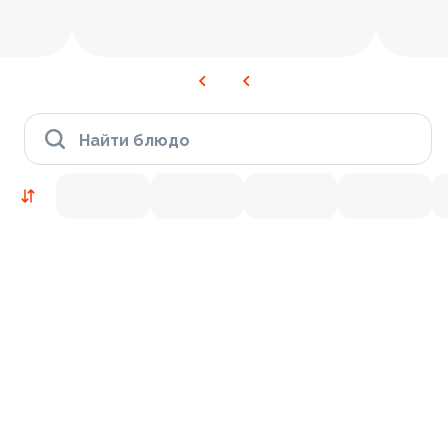
Найти блюдо
Новинки
Лосось
Курица
Тунец
Креветки
9.5