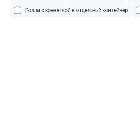
Роллы с креветкой в отдельный контейнер
Ролл с авокадо
120 гр
239 ₽
Акции
Лосось
Курица
Тунец
Креветки
8.9