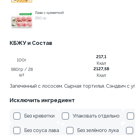
Лава с креветкой
499 ₽
499 ₽
250 гр
КБЖУ и Состав
217,1
100г
Ккал
2127,58
980гр / 28
шт
Ккал
Ролл с лососем терияки и
Ролл с огурцом
зеленым луком
Запеченный с лососем, Сырная тортилья, Сэндвич с у
130 гр
130 гр
Исключить ингредиент
279 ₽
179 ₽
Без креветки
Упаковать отдельно
Без соуса лава
Без зелёного лука