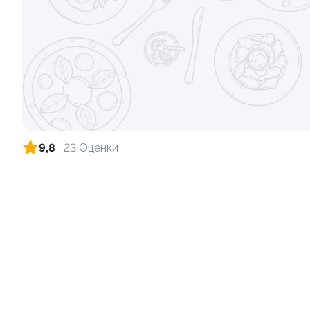
Ролл с креветкой и сыром
Ролл с кре
140 гр
135 гр
299 ₽
9,8
23 Оценки
Ролл с лососем и зеленым луком
Ролл с лос