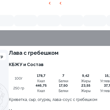
Лава с гребешком
гр
КБЖУ и Состав
178,7
7
9,42
15,
100г
Ккал
Белки
Жиры
Угле
446,75
17,50
23,55
37,
250 гр
Ккал
Белки
Жиры
Угле
Креветка, сыр, огурец, лава-соус с гребешком