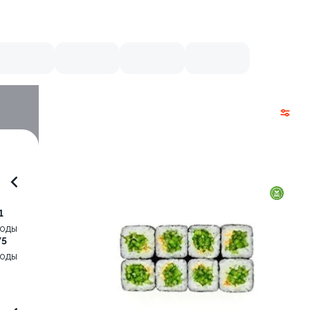
1
воды
75
воды