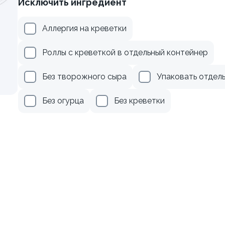
Исключить ингредиент
веткой и авокадо
Ролл с лососем
Аллергия на креветки
130 гр
Роллы с креветкой в отдельный контейнер
345 ₽
499 ₽
Без творожного сыра
Упаковать отдел
Без огурца
Без креветки
осем терияки и зеленым
Ролл с авокадо