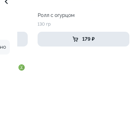
Ролл с огурцом
130 гр
179 ₽
ьно