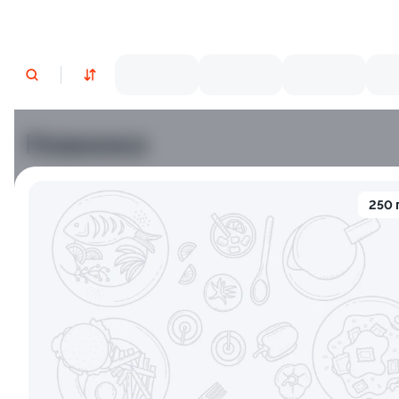
Новинки
Лосось
Курица
Тунец
Креветки
250 
9.5