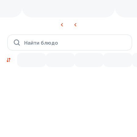
Найти блюдо
Новинки
Лосось
Курица
Тунец
Креветки
9.2
9.4