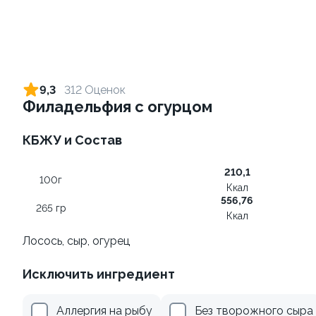
Ролл с креветкой и сыром
Ролл с креветкой и
авокадо
140 гр
9,3
312 Оценок
135 гр
Филадельфия с огурцом
299 ₽
345 ₽
КБЖУ и Состав
210,1
9.8
100г
Ккал
556,76
265 гр
Ккал
Лосось, сыр, огурец
Исключить ингредиент
Ролл с лососем
Ролл с огурцом
130 гр
130 гр
Аллергия на рыбу
Без творожного сыра