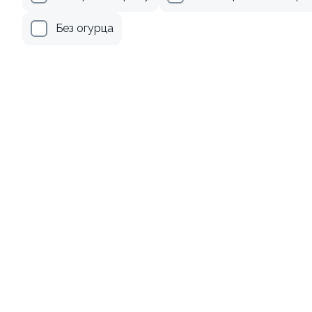
499 ₽
179 ₽
Без огурца
8.7
10
Ролл с лососем и зеленым
Ролл с лососем терияки и
луком
зеленым луком
130 гр
130 гр
499 ₽
279 ₽