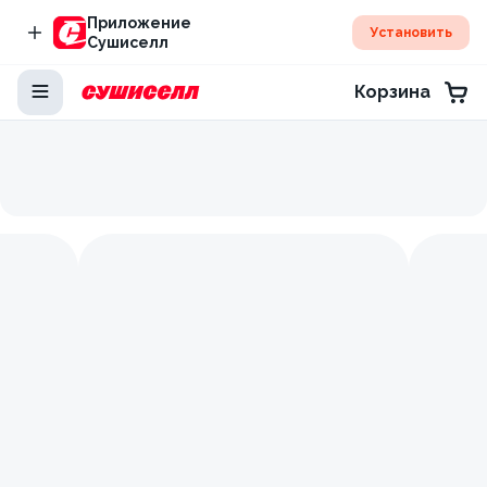
Приложение
Установить
Сушиселл
Корзина