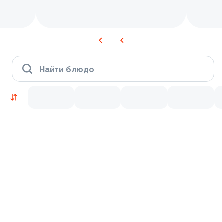
Найти блюдо
Новинки
Лосось
Курица
Тунец
Креветки
9.2
9.0