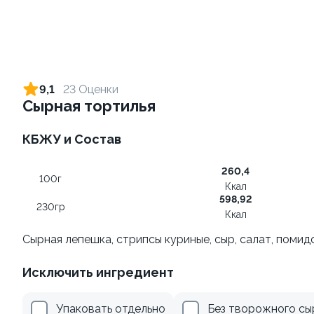
Ролл с креветкой и сыром
Ролл с креветкой и
авокадо
140 гр
9,1
23 Оценки
135 гр
Сырная тортилья
299 ₽
345 ₽
КБЖУ и Состав
260,4
9
9.2
100г
Ккал
598,92
230гр
Ккал
Сырная лепешка, стрипсы куриные, сыр, салат, помид
Исключить ингредиент
Ролл с лососем
Ролл с лососем терияки и
зеленым луком
130 гр
Упаковать отдельно
Без творожного сы
130 гр