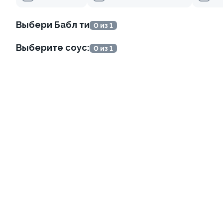
499 ₽
279 ₽
Выбери Бабл ти
0 из 1
Выберите соус:
0 из 1
Ролл с креветкой и
Ролл с огурцом
авокадо
130 гр
135 гр
345 ₽
179 ₽