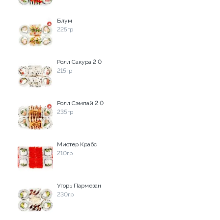
279 ₽
345 ₽
Блум
225гр
9.8
Ролл Сакура 2.0
215гр
Ролл Сэмпай 2.0
235гр
Ролл с авокадо
Ролл с огурцом
120 гр
130 гр
Мистер Крабс
239 ₽
179 ₽
210гр
Угорь Пармезан
8.8
230гр