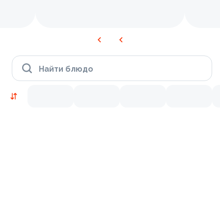
Найти блюдо
Новинки
Лосось
Креветки
9.4
9.3