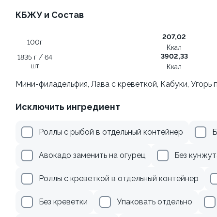
КБЖУ и Состав
207,02
Ролл с лососем и зеленым
100г
Ккал
луком
3902,33
1835 г / 64
130 гр
шт
Ккал
Мини-филадельфия, Лава с креветкой, Кабуки, Угорь п
499 ₽
Исключить ингредиент
Акции
Роллы с рыбой в отдельный контейнер
Б
Лосось
Авокадо заменить на огурец
Курица
Тунец
Креветки
Без кунжут
9.9
9.0
Роллы с креветкой в отдельный контейнер
Без креветки
Упаковать отдельно