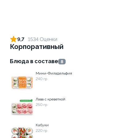
Ролл с креветкой и сыром
Ролл с лососем
140 гр
130 гр
9,7
1534 Оценки
Корпоративный
299 ₽
499 ₽
Блюда в составе
8
8.8
8.9
Мини-Филадельфия
240 гр
Лава с креветкой
250 гр
Ролл с лососем терияки и
Ролл с креветкой и
зеленым луком
авокадо
Кабуки
130 гр
135 гр
220 гр