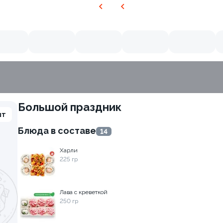
Большой праздник
шт
Блюда в составе
14
Харли
225 гр
Лава с креветкой
250 гр