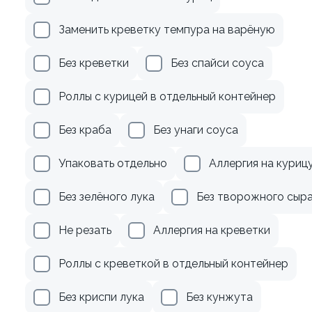
Заменить креветку темпура на варёную
урицей
Без креветки
Без спайси соуса
р
599 ₽
Роллы с курицей в отдельный контейнер
Без краба
Без унаги соуса
Упаковать отдельно
Аллергия на куриц
Без зелёного лука
Без творожного сыр
9.6
Не резать
Аллергия на креветки
Роллы с креветкой в отдельный контейнер
Без криспи лука
Без кунжута