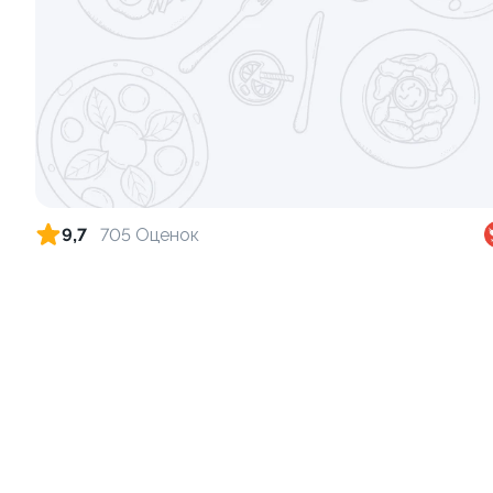
Ролл с креветкой и сыром
Ролл с лос
140 гр
130 гр
299 ₽
9,7
705 Оценок