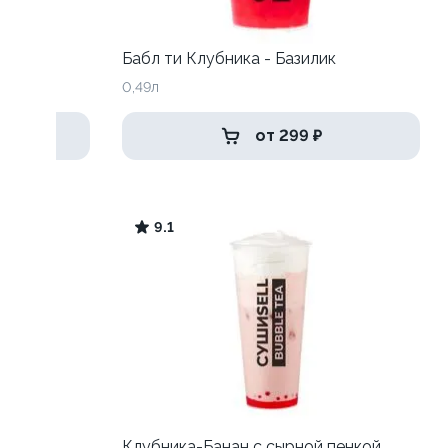
Бабл ти Клубника - Базилик
0,49л
от 299 ₽
9.1
Клубника-Банан с сырной пенкой