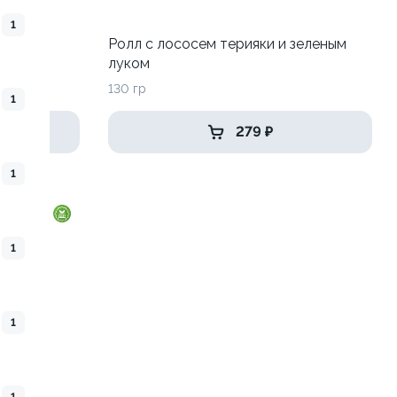
1
 луком
Ролл с лососем терияки и зеленым
луком
130 гр
1
279 ₽
1
1
1