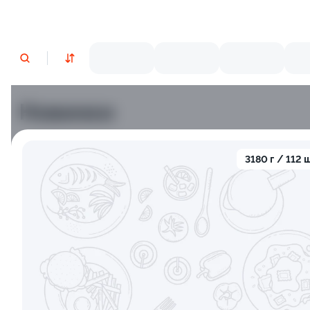
Новинки
Лосось
Креветки
3180 г / 112 
9.5