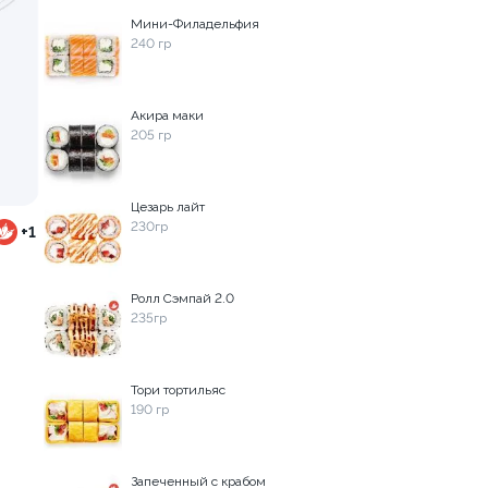
Мини-Филадельфия
240 гр
осем
Ролл с лососем и зеленым
130 гр
Акира маки
205 гр
499 ₽
499 ₽
Цезарь лайт
230гр
+1
Ролл Сэмпай 2.0
235гр
Тори тортильяс
190 гр
Запеченный с крабом