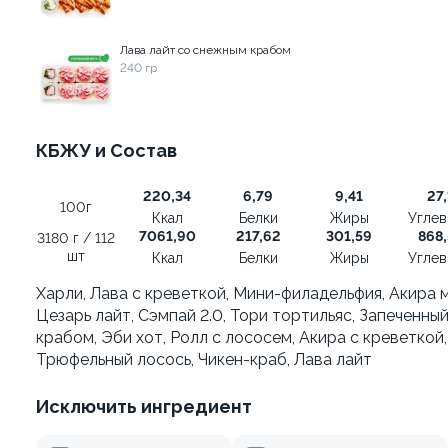
Лава лайт со снежным крабом
ви - Мохито
Запеченный с лососем
240 гр
260 гр
449 ₽
от 149 ₽
КБЖУ и Состав
599 ₽
220,34
6,79
9,41
27,
100г
Ккал
Белки
Жиры
Угле
7061,90
217,62
301,59
868,
3180 г / 112
шт
Ккал
Белки
Жиры
Угле
Харли, Лава с креветкой, Мини-филадельфия, Акира м
Цезарь лайт, Сэмпай 2.0, Тори тортильяс, Запеченный
крабом, Эби хот, Ролл с лососем, Акира с креветкой,
Трюфельный лосось, Чикен-краб, Лава лайт
Исключить ингредиент