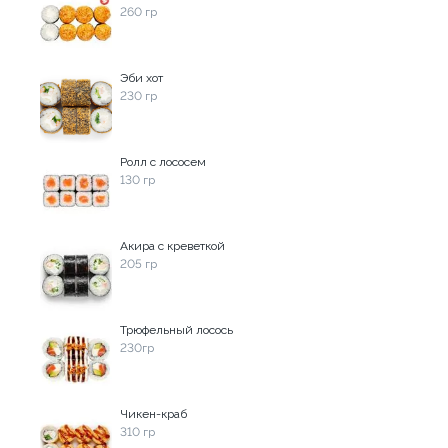
рцом
Ролл с авокадо
260 гр
120 гр
Эби хот
179 ₽
239 ₽
230 гр
Ролл с лососем
130 гр
Акира с креветкой
205 гр
9.1
Трюфельный лосось
230гр
Чикен-краб
310 гр