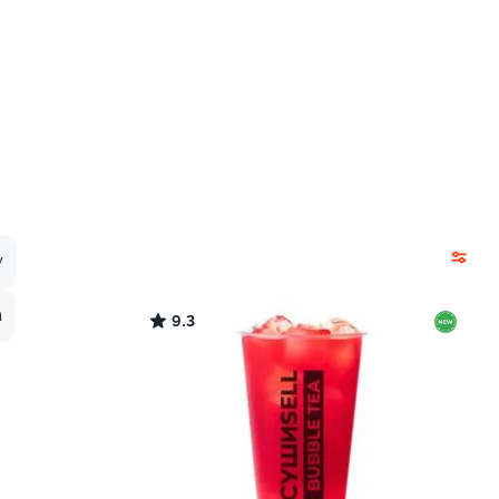
у
а
9.3