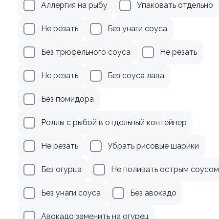
Аллергия на рыбу
Упаковать отдельно
Не резать
Без унаги соуса
лвестр (на выбор)
Без трюфельного соуса
Не резать
от 150 ₽
Не резать
Без соуса лава
Без помидора
Роллы с рыбой в отдельный контейнер
Не резать
Убрать рисовые шарики
Без огурца
Не поливать острым соусом
Без унаги соуса
Без авокадо
Авокадо заменить на огурец