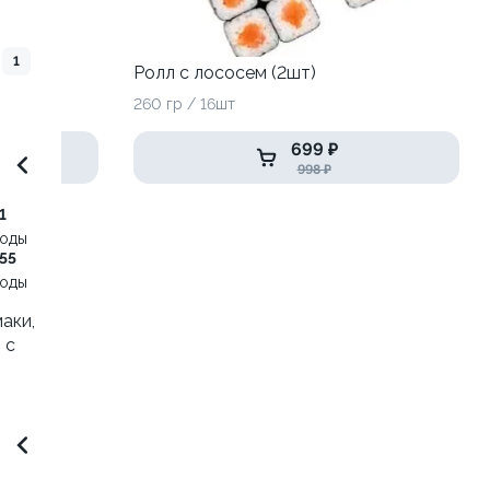
1
Ролл с лососем (2шт)
260 гр / 16шт
699 ₽
998 ₽
1
воды
55
воды
аки,
 с