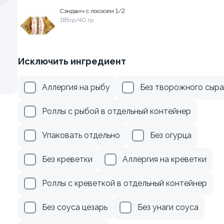
Сэндвич с лососем 1/2
185гр/40 гр
веткой и сыром
Ролл с авокадо
120 гр
Исключить ингредиент
299 ₽
239 ₽
Аллергия на рыбу
Без творожного сыра
Роллы с рыбой в отдельный контейнер
Упаковать отдельно
Без огурца
Без креветки
Аллергия на креветки
Роллы с креветкой в отдельный контейнер
Без соуса цезарь
Без унаги соуса