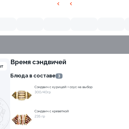
Время сэндвичей
шт
Блюда в составе
3
Сэндвич с курицей + соус на выбор
300/40гр
Сэндвич с креветкой
235 гр