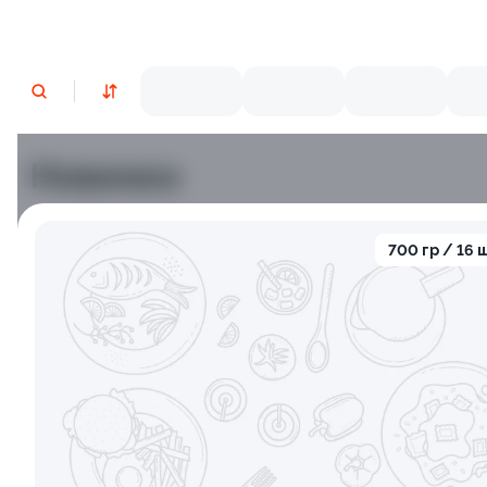
Новинки
Лосось
Креветки
700 гр / 16 
9.5