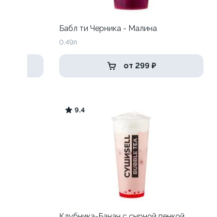
Бабл ти Черника - Малина
0,49л
от 299 ₽
9.4
Клубника-Банан с сырной пенкой