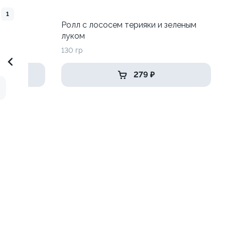
1
Ролл с лососем терияки и зеленым
луком
130 гр
279 ₽