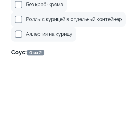
рцом
Ролл с лососем и зеленым
Без краб-крема
130 гр
Роллы с курицей в отдельный контейнер
179 ₽
499 ₽
Аллергия на курицу
Соус:
0 из 2
8.9