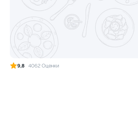
Ролл с лососем
Ролл с кре
130 гр
140 гр
499 ₽
9,8
4062 Оценки