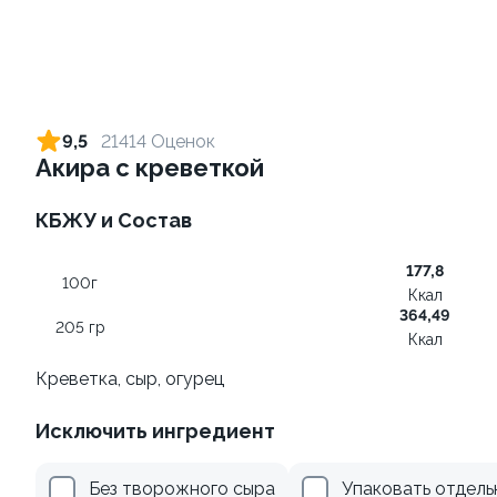
Ролл с креветкой и сыром
Ролл с лососем
140 гр
130 гр
9,5
21414 Оценок
Акира с креветкой
299 ₽
499 ₽
КБЖУ и Состав
177,8
100г
Ккал
364,49
205 гр
Ккал
Креветка, сыр, огурец
Ролл с лососем и зеленым
Ролл с лососем терияки и
Исключить ингредиент
луком
зеленым луком
130 гр
130 гр
Без творожного сыра
Упаковать отдель