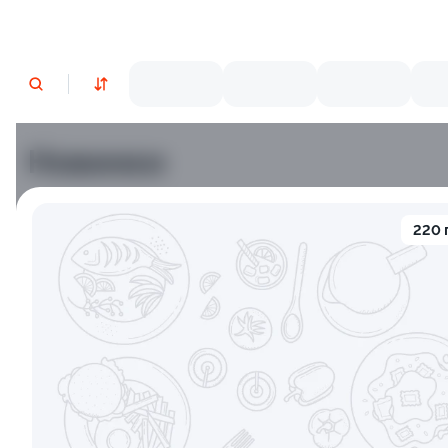
Новинки
Лосось
Креветки
220 