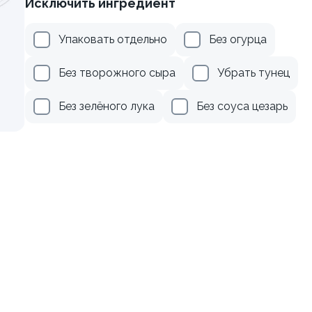
Исключить ингредиент
осем
Ролл с лососем и зеленым
Упаковать отдельно
Без огурца
130 гр
Без творожного сыра
Убрать тунец
499 ₽
499 ₽
Без зелёного лука
Без соуса цезарь