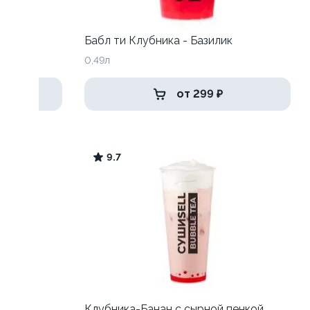
Бабл ти Клубника - Базилик
0,49л
от 299 ₽
9.7
Клубника-Банан с сырной пенкой