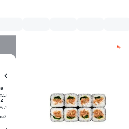
28
воды
62
воды
ный