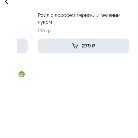
 луком
Ролл с лососем терияки и зеленым
луком
130 гр
279 ₽