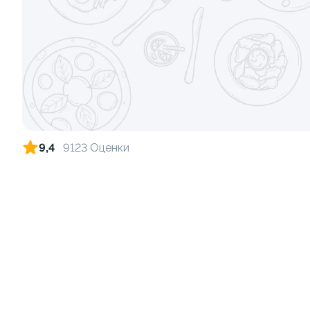
Ролл с креветкой и сыром
Ролл с лос
140 гр
130 гр
299 ₽
9,4
9123 Оценки