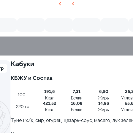
Кабуки
гр
КБЖУ и Состав
191,6
7,31
6,80
25,
100г
Ккал
Белки
Жиры
Угле
421,52
16,08
14,96
55,
220 гр
Ккал
Белки
Жиры
Угле
Тунец х/к, сыр, огурец, цезарь-соус, масаго, лук зеле