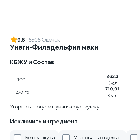
Ролл с лососем
Ролл с креветкой и сыром
130 гр
140 гр
9,6
5505 Оценок
Унаги-Филадельфия маки
499 ₽
299 ₽
КБЖУ и Состав
9.2
263,3
100г
Ккал
710,91
270 гр
Ккал
Угорь, сыр, огурец, унаги-соус, кунжут
Ролл с авокадо
Ролл с лососем терияки и
Исключить ингредиент
зеленым луком
120 гр
130 гр
Без кунжута
Упаковать отдельно