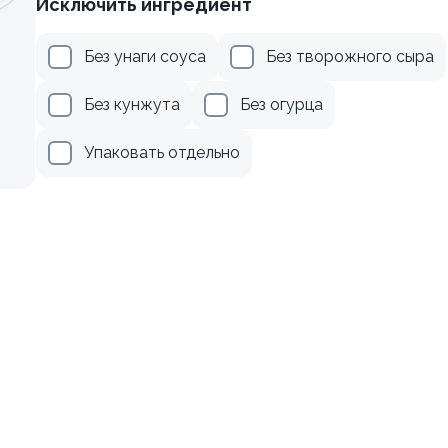
Исключить ингредиент
осем терияки и зеленым
Ролл с креветкой и авока
Без унаги соуса
Без творожного сыра
135 гр
Без кунжута
Без огурца
279 ₽
345 ₽
Упаковать отдельно