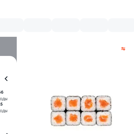
66
воды
15
воды