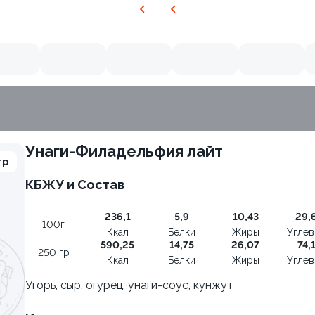
Унаги-Филадельфия лайт
гр
КБЖУ и Состав
236,1
5,9
10,43
29,
100г
Ккал
Белки
Жиры
Угле
590,25
14,75
26,07
74,
250 гр
Ккал
Белки
Жиры
Угле
Угорь, сыр, огурец, унаги-соус, кунжут