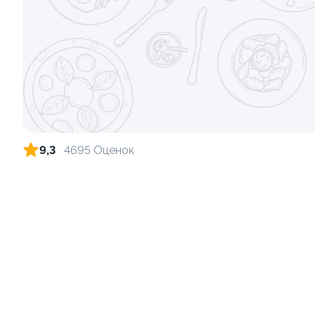
Ролл с лососем и зеленым луком
Ролл с лос
луком
130 гр
130 гр
499 ₽
9,3
4695 Оценок