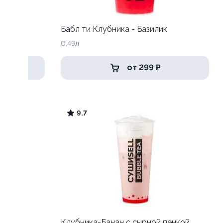
Бабл ти Клубника - Базилик
0,49л
от 299 ₽
9.7
Клубника-Банан с сырной пенкой