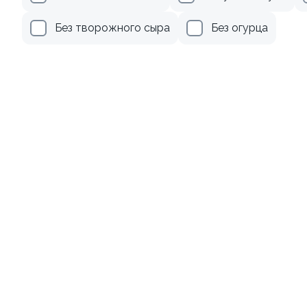
239 ₽
279 ₽
Без творожного сыра
Без огурца
9.4
9.8
Ролл с креветкой и
Ролл с огурцом
авокадо
130 гр
135 гр
345 ₽
179 ₽
8.7