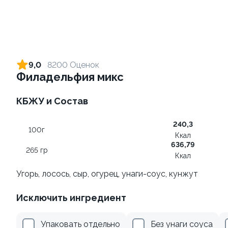
Ролл с лососем
Ролл с креветкой и сыром
130 гр
140 гр
9,0
8200 Оценок
Филадельфия микс
499 ₽
299 ₽
КБЖУ и Состав
10
240,3
100г
Ккал
636,79
265 гр
Ккал
Угорь, лосось, сыр, огурец, унаги-соус, кунжут
Ролл с авокадо
Ролл с лососем терияки и
Исключить ингредиент
зеленым луком
120 гр
130 гр
Упаковать отдельно
Без унаги соуса