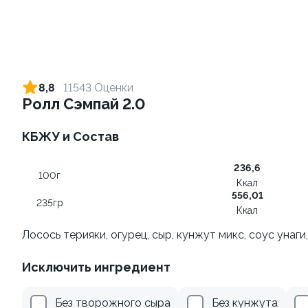
Ролл с лососем
Ролл с креветкой и сыром
130 гр
140 гр
8,8
11543 Оценки
Ролл Сэмпай 2.0
499 ₽
299 ₽
КБЖУ и Состав
10
236,6
100г
Ккал
556,01
235гр
Ккал
Лосось терияки, огурец, сыр, кунжут микс, соус унаги
Ролл с авокадо
Ролл с лососем терияки и
Исключить ингредиент
зеленым луком
120 гр
130 гр
Без творожного сыра
Без кунжута