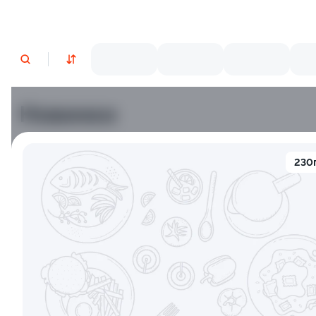
Новинки
Лосось
Креветки
230
9.5