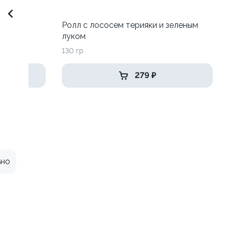
Ролл с лососем терияки и зеленым
луком
130 гр
279 ₽
ьно