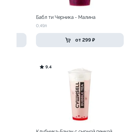
Бабл ти Черника - Малина
0,49л
от 299 ₽
9.4
син
Клубника-Банан с сырной пенкой