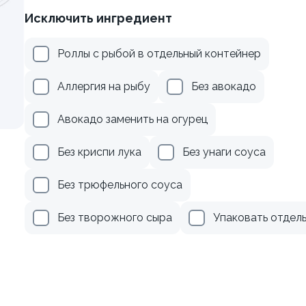
Исключить ингредиент
веткой и сыром
Ролл с авокадо
Роллы с рыбой в отдельный контейнер
120 гр
Аллергия на рыбу
Без авокадо
299 ₽
239 ₽
Авокадо заменить на огурец
Без криспи лука
Без унаги соуса
Без трюфельного соуса
Без творожного сыра
Упаковать отдел