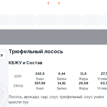
Трюфельный лосось
гр
КБЖУ и Состав
242,6
6,44
11,6
27,
100г
Ккал
Белки
Жиры
Угле
557,98
14,81
26,68
63,
230гр
Ккал
Белки
Жиры
Угле
Лосось, авокадо, сыр, соус трюфельный, соус унаги,
криспи лук