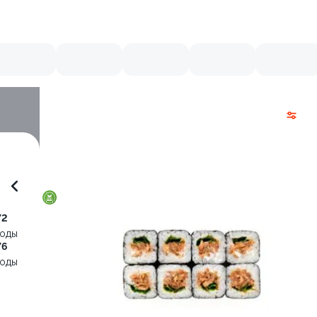
72
воды
76
воды