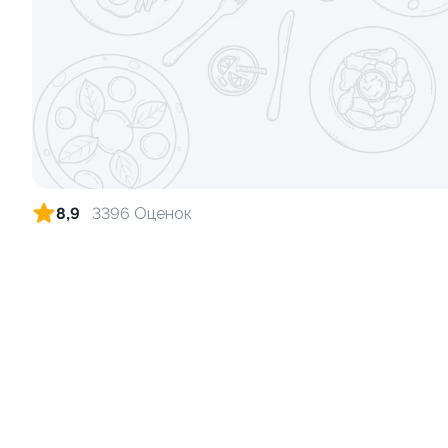
Ролл с лососем
Ролл с кре
130 гр
140 гр
499 ₽
8,9
3396 Оценок