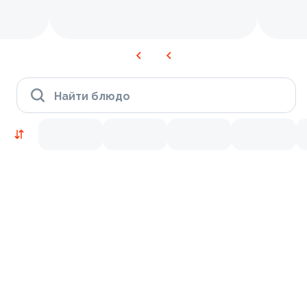
Найти блюдо
Новинки
Лосось
Креветки
9.4
9.3