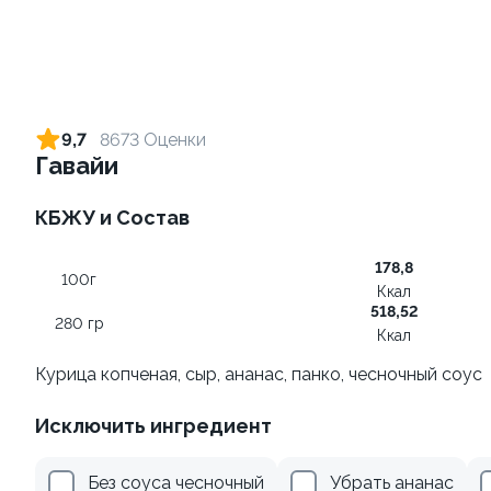
Ролл с креветкой и сыром
Ролл с лососем
140 гр
130 гр
9,7
8673 Оценки
Гавайи
299 ₽
499 ₽
КБЖУ и Состав
178,8
100г
Ккал
518,52
280 гр
Ккал
Курица копченая, сыр, ананас, панко, чесночный соус
Ролл с лососем и зеленым
Ролл с лососем терияки и
Исключить ингредиент
луком
зеленым луком
130 гр
130 гр
Без соуса чесночный
Убрать ананас