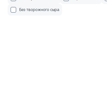
499 ₽
279 ₽
Без творожного сыра
Ролл с креветкой и
Ролл с огурцом
авокадо
130 гр
135 гр
345 ₽
179 ₽