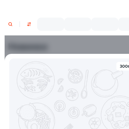
Новинки
Лосось
Креветки
300
9.5