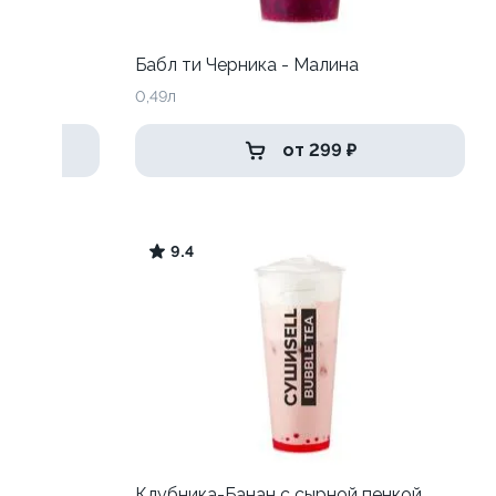
Бабл ти Черника - Малина
0,49л
от 299 ₽
9.4
син
Клубника-Банан с сырной пенкой