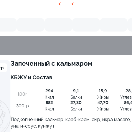
Запеченный с кальмаром
гр
КБЖУ и Состав
294
9,1
15,9
28,
100г
Ккал
Белки
Жиры
Угле
882
27,30
47,70
86,
300гр
Ккал
Белки
Жиры
Угле
Подкопченный кальмар, краб-крем, сыр, икра масаго,
унаги-соус, кунжут