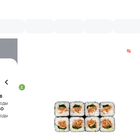
8
воды
40
воды