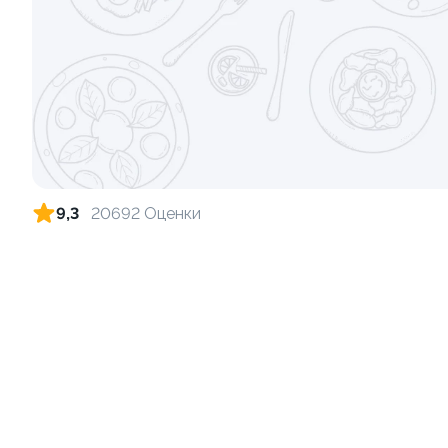
Ролл с лососем
Ролл с кре
130 гр
140 гр
499 ₽
9,3
20692 Оценки