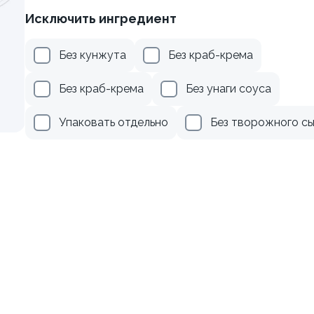
Исключить ингредиент
веткой и сыром
Ролл с авокадо
Без кунжута
Без краб-крема
120 гр
Без краб-крема
Без унаги соуса
299 ₽
239 ₽
Упаковать отдельно
Без творожного с