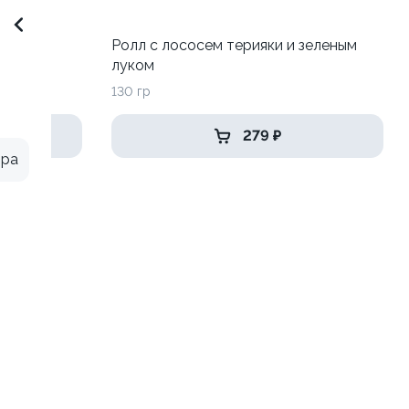
Ролл с лососем терияки и зеленым
луком
130 гр
279 ₽
ыра