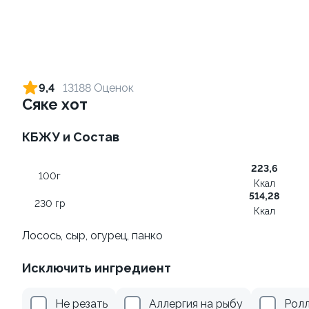
Ролл с креветкой и сыром
Ролл с лососем
140 гр
130 гр
9,4
13188 Оценок
Сяке хот
299 ₽
499 ₽
КБЖУ и Состав
8.8
8.9
223,6
100г
Ккал
514,28
230 гр
Ккал
Лосось, сыр, огурец, панко
Ролл с лососем терияки и
Ролл с креветкой и
Исключить ингредиент
зеленым луком
авокадо
130 гр
135 гр
Не резать
Аллергия на рыбу
Ролл