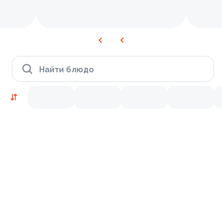
Найти блюдо
Новинки
Лосось
Креветки
9.4
9.3